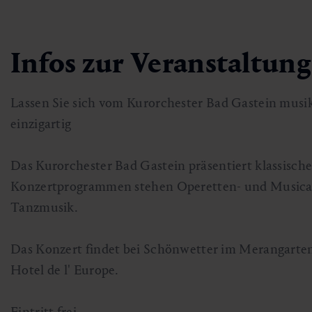
Skifahren & Snowboarden
Kur
Kunst & Kultur
Gastein Card
Infos zur Veranstaltung
Langlaufen
Sportmedizin
Gastein von A-Z
Bergbahnen & Lifte
Gesundheitsförderung
Interaktive Karte
Lassen Sie sich vom Kurorchester Bad Gastein musika
Genuss und Kulinarik
einzigartig
Das Kurorchester Bad Gastein präsentiert klassisc
Konzertprogrammen stehen Operetten- und Musical
Tanzmusik.
Das Konzert findet bei Schönwetter im Merangarten
Hotel de l' Europe.
Eintritt frei.