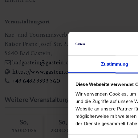
Veranstaltungsort
Kur- und Tourismusverband Bad Gastein
Kaiser-Franz-Josef-Str. 27
5640
Bad Gastein
,
badgastein@gastein.com
Zustimmung
https://www.gastein.com/gastein/gasteinertal/ba
+43 6432 3393 560
Diese Webseite verwendet 
Wir verwenden Cookies, um I
Weitere Veranstaltungstage
und die Zugriffe auf unsere 
Website an unsere Partner fü
möglicherweise mit weiteren
So,
So,
So,
der Dienste gesammelt habe
16.08.2026
23.08.2026
30.08.2026
Einwilligungsauswahl