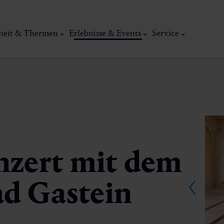
heit & Thermen
Erlebnisse & Events
Service
zert mit dem
Kunst, Ku
ad Gastein
ermal
Wellness & Entspannung
Tradit