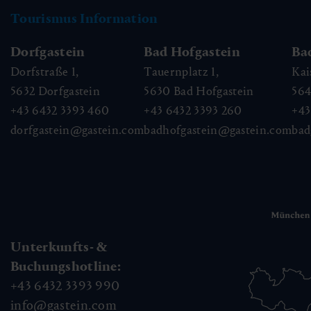
Tourismus Information
Dorfgastein
Bad Hofgastein
Ba
Dorfstraße 1,
Tauernplatz 1,
Kai
5632
Dorfgastein
5630
Bad Hofgastein
56
+43 6432 3393 460
+43 6432 3393 260
+43
dorfgastein@gastein.com
badhofgastein@gastein.com
bad
Unterkunfts- &
Buchungshotline:
+43 6432 3393 990
info@gastein.com