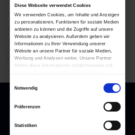
Di,
Fr,
Diese Webseite verwendet Cookies
01.09.2026
04.09.2026
Wir verwenden Cookies, um Inhalte und Anzeigen
zu personalisieren, Funktionen für soziale Medien
20:00
20:00
anbieten zu können und die Zugriffe auf unsere
Website zu analysieren. Außerdem geben wir
Informationen zu Ihrer Verwendung unserer
Website an unsere Partner für soziale Medien,
Zurück zur Übersicht
Werbung und Analysen weiter. Unsere Partner
führen diese Informationen möglicherweise mit
weiteren Daten zusammen, die Sie ihnen
bereitgestellt haben oder die sie im Rahmen Ihrer
Einwilligungsauswahl
Nutzung der Dienste gesammelt haben.
Notwendig
Präferenzen
Newsletter
Melden Sie sich bei unserem Newsletter an, und bleiben Sie
Statistiken
immer am Laufenden!