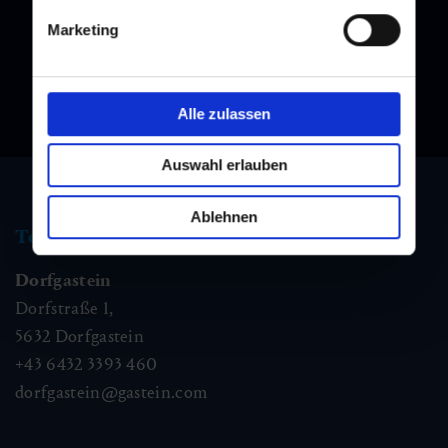
Marketing
Alle zulassen
Auswahl erlauben
Ablehnen
Tourismus Information
Dorfgastein
Dorfstraße 1,
5632
Dorfgastein
+43 6432 3393 460
dorfgastein@gastein.com