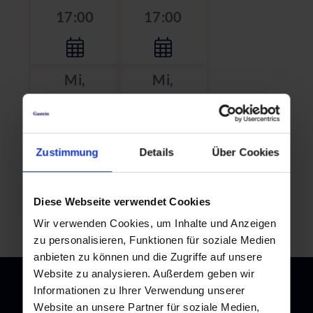
17:00
17:00
Mi,
Mi,
26.08.2026
02.09.2026
17:00
17:00
Zustimmung
Details
Über Cookies
Zurück zur Übersicht
Diese Webseite verwendet Cookies
Wir verwenden Cookies, um Inhalte und Anzeigen
zu personalisieren, Funktionen für soziale Medien
anbieten zu können und die Zugriffe auf unsere
Website zu analysieren. Außerdem geben wir
Informationen zu Ihrer Verwendung unserer
Website an unsere Partner für soziale Medien,