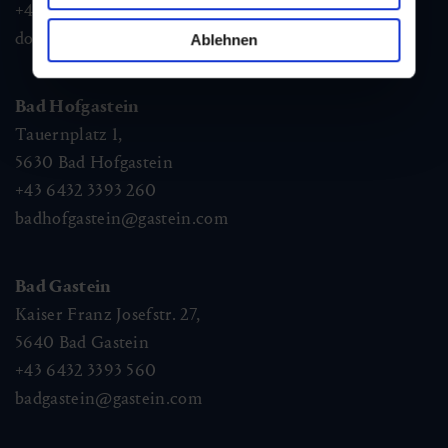
+43 6432 3393 460
dorfgastein@gastein.com
Ablehnen
Bad Hofgastein
Tauernplatz 1,
5630
Bad Hofgastein
+43 6432 3393 260
badhofgastein@gastein.com
Bad Gastein
Kaiser Franz Josefstr. 27,
5640
Bad Gastein
+43 6432 3393 560
badgastein@gastein.com