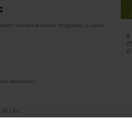
:
onzert mit ihrem neuen Programm „Unsere
 und Abenteuer!
5.30 Uhr