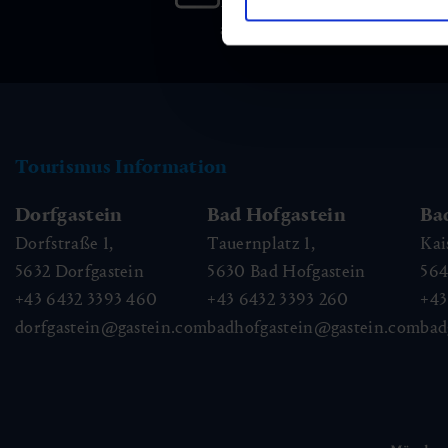
Melden Sie sich bei unsere
an, und bleiben Sie immer 
Tourismus Information
Dorfgastein
Bad Hofgastein
Ba
Dorfstraße 1,
Tauernplatz 1,
Kai
5632
Dorfgastein
5630
Bad Hofgastein
56
+43 6432 3393 460
+43 6432 3393 260
+43
dorfgastein@gastein.com
badhofgastein@gastein.com
bad