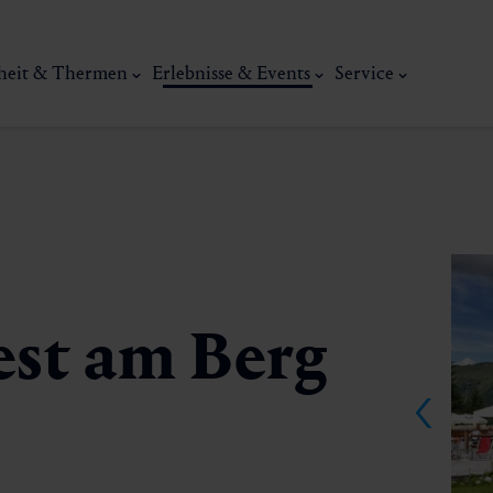
heit & Thermen
Erlebnisse & Events
Service
est am Berg
Kunst, Ku
ermal
Wellness & Entspannung
Tradit