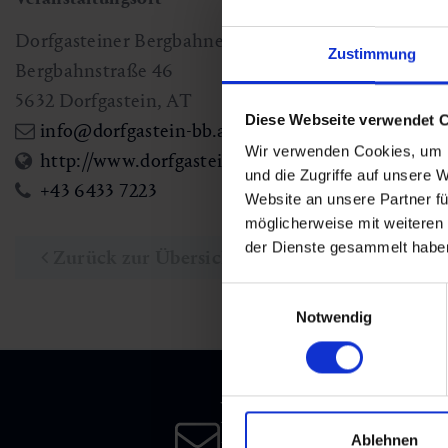
Dorfgasteiner Bergbahnen AG
Zustimmung
Bergbahnstraße 46
5632
Dorfgastein
,
AT
Diese Webseite verwendet 
info@dorfgastein-bb.at
Wir verwenden Cookies, um I
http://www.dorfgastein.com
und die Zugriffe auf unsere 
+43 6433 7223
Website an unsere Partner fü
möglicherweise mit weiteren
der Dienste gesammelt habe
Zurück zur Übersicht
Einwilligungsauswahl
Notwendig
Newsletter
Ablehnen