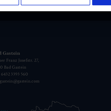
m Newsletter
am Laufenden!
d Gastein
ser Franz Josefstr. 27,
40
Bad Gastein
 6432 3393 560
gastein@gastein.com