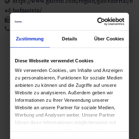
https://www.gastein.com/region/gasteinertal/b
ad-hofgastein/
+43 6432 3393 232
+43 6432 3393 260
Zustimmung
Details
Über Cookies
Weitere Veranstaltungstage
Diese Webseite verwendet Cookies
Di,
Di,
Wir verwenden Cookies, um Inhalte und Anzeigen
zu personalisieren, Funktionen für soziale Medien
11.08.2026
18.08.2026
anbieten zu können und die Zugriffe auf unsere
08:30
08:30
Website zu analysieren. Außerdem geben wir
Informationen zu Ihrer Verwendung unserer
Website an unsere Partner für soziale Medien,
Werbung und Analysen weiter. Unsere Partner
Di,
führen diese Informationen möglicherweise mit
25.08.2026
weiteren Daten zusammen, die Sie ihnen
08:30
bereitgestellt haben oder die sie im Rahmen Ihrer