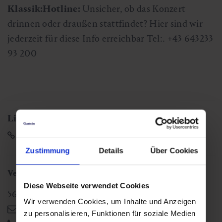
Klassik:Hotline:
Unsicher, ob das Konzert
drinnen oder draußen stattfindet? Hier sind wir
jederzeit für diese Info erreichbar Tel:. +43 643233
93 200
Links
Homepage der Philharmonie Salzburg
Zustimmung
Details
Über Cookies
Veranstaltungsort
Diese Webseite verwendet Cookies
5630
Bad Hofgastein
,
AT
Wir verwenden Cookies, um Inhalte und Anzeigen
badhofgastein@gastein.com
zu personalisieren, Funktionen für soziale Medien