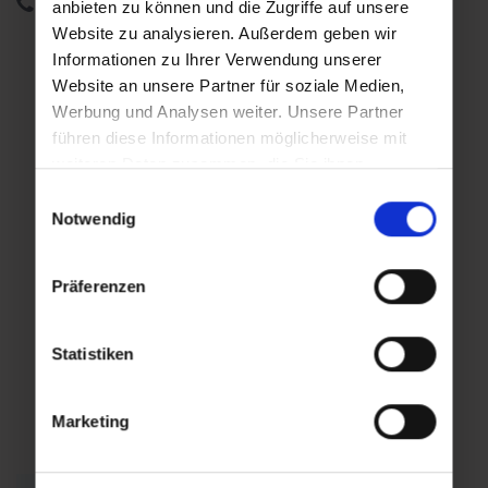
+43 6432 3393 260
anbieten zu können und die Zugriffe auf unsere
Website zu analysieren. Außerdem geben wir
Informationen zu Ihrer Verwendung unserer
Weitere Veranstaltungstage
Website an unsere Partner für soziale Medien,
Werbung und Analysen weiter. Unsere Partner
führen diese Informationen möglicherweise mit
Fr,
Fr,
weiteren Daten zusammen, die Sie ihnen
14.08.2026
21.08.2026
bereitgestellt haben oder die sie im Rahmen Ihrer
Einwilligungsauswahl
16:00
16:00
Nutzung der Dienste gesammelt haben.
Notwendig
Präferenzen
Fr,
28.08.2026
Statistiken
16:00
Marketing