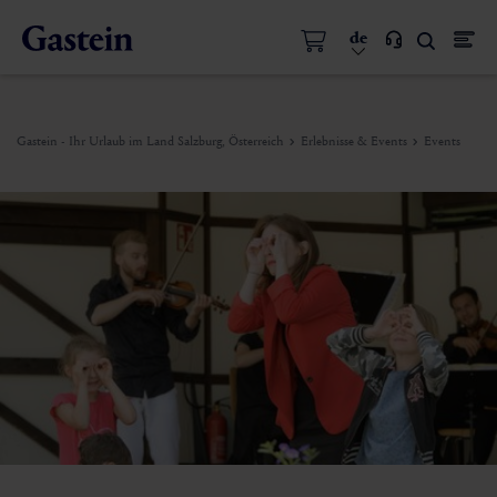
de
Gastein - Ihr Urlaub im Land Salzburg, Österreich
Erlebnisse & Events
Events