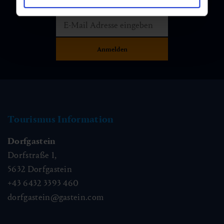
Tourismus Information
Dorfgastein
Dorfstraße 1,
5632
Dorfgastein
+43 6432 3393 460
dorfgastein@gastein.com