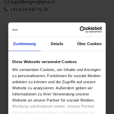
ingridberger@gmx.at
+43 664 342 92 23
Weitere Veranstaltungstage
Do,
Do,
Zustimmung
Details
Über Cookies
13.08.2026
20.08.2026
09:00
09:00
Diese Webseite verwendet Cookies
Wir verwenden Cookies, um Inhalte und Anzeigen
zu personalisieren, Funktionen für soziale Medien
Do,
Do,
anbieten zu können und die Zugriffe auf unsere
Website zu analysieren. Außerdem geben wir
27.08.2026
03.09.2026
Informationen zu Ihrer Verwendung unserer
09:00
09:00
Website an unsere Partner für soziale Medien,
Werbung und Analysen weiter. Unsere Partner
führen diese Informationen möglicherweise mit