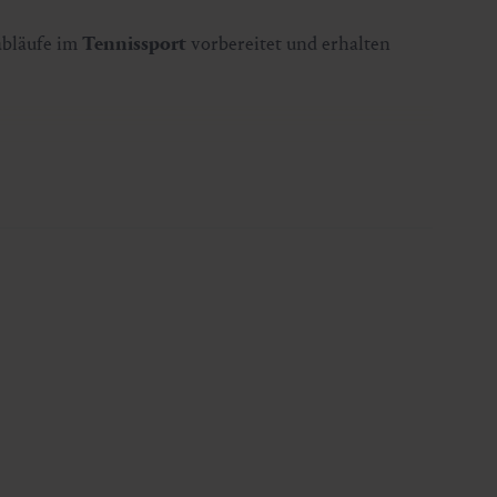
abläufe im
Tennissport
vorbereitet und erhalten
n, T. +43 6432 3393 460