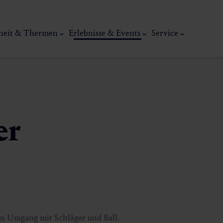
heit & Thermen
Erlebnisse & Events
Service
er
Kunst, Ku
ermal
Wellness & Entspannung
Tradit
n Umgang mit Schläger und Ball.