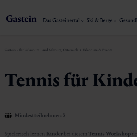
Das Gasteinertal
Ski & Berge
Gesund
Gastein - Ihr Urlaub im Land Salzburg, Österreich
Erlebnisse & Events
Das Gasteinertal
Ski & Berge
Gesundheit & Thermen
Erlebnisse & Events
Service
Tennis für Kind
Dorfgastein
Wandern
Gasteiner Thermalwasser
Aktivitäten
Anreise
Bad Hofgastein
Trailrunning
Thermen
Events
Mobilität vor Ort
Mindestteilnehmer: 3
Mein Gasteinerlebnis
Ski, Berg & Th
Bad Gastein
Mountaincart
Gasteiner Heilstollen
Kulinarik-Erlebnisse
Nachhaltigkeit
Spielerisch lernen
Kinder
bei diesem
Tennis-Workshop
de