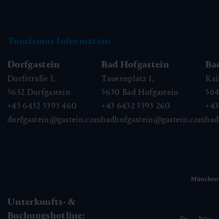
Tourismus Information
Dorfgastein
Bad Hofgastein
Ba
Dorfstraße 1,
Tauernplatz 1,
Kai
5632
Dorfgastein
5630
Bad Hofgastein
56
+43 6432 3393 460
+43 6432 3393 260
+43
dorfgastein@gastein.com
badhofgastein@gastein.com
bad
Unterkunfts- &
Buchungshotline: