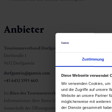
Anbieter
Tourismusverband Dorfgastein
Dorfstraße 1
Zustimmung
5632 Dorfgastein
dorfgastein@gastein.com
Diese Webseite verwendet 
+43 6432 3393 460
Wir verwenden Cookies, um I
und die Zugriffe auf unsere 
Im
Büro des Tourismusverbandes
, direkt am
Ortseingang
Website an unsere Partner fü
Informationen über Ihren Urlaub in
Gastein.
möglicherweise mit weiteren
der Dienste gesammelt habe
Ausserhalb der Öffnungszeiten bieten wir in unserem groß