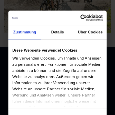
Zustimmung
Details
Über Cookies
Diese Webseite verwendet Cookies
Wir verwenden Cookies, um Inhalte und Anzeigen
zu personalisieren, Funktionen für soziale Medien
anbieten zu können und die Zugriffe auf unsere
Newsletter
Website zu analysieren. Außerdem geben wir
Melden Sie sich bei unserem Newsletter an, und bleiben Sie
Informationen zu Ihrer Verwendung unserer
immer am Laufenden!
Website an unsere Partner für soziale Medien,
Werbung und Analysen weiter. Unsere Partner
führen diese Informationen möglicherweise mit
weiteren Daten zusammen, die Sie ihnen
bereitgestellt haben oder die sie im Rahmen Ihrer