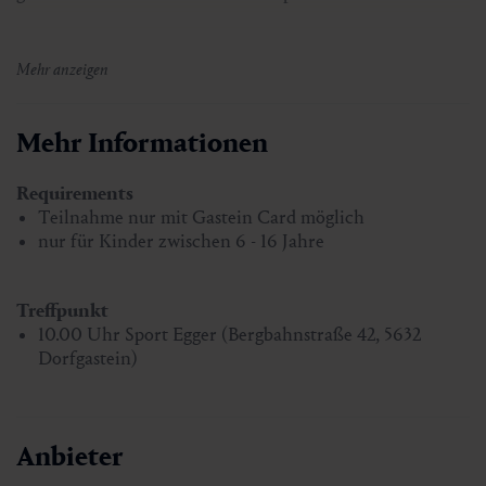
Dauer ca.:
1 Std.
Mehr anzeigen
Teilnehmerzahl:
mind. 2 Kinder, max. 8 Kinder
Sonstiges:
für Kinder von 6 - 16 Jahren, Wer ein Bike,
Helm und Handschuhe hat bitte mitbringen, ansonsten
Mehr Informationen
wird auch eine Ausrüstung zur Verfügung gestellt.
Requirements
Preis mit Gastein Card:
kostenlos, Teilnahme nur mit
Teilnahme nur mit Gastein Card möglich
Gastein Card möglich
nur für Kinder zwischen 6 - 16 Jahre
Anmeldung bis Mittwoch, 17.00 Uhr,
Information und
Anmeldung: Tourismusverband Dorfgastein, T. +43 6432
Treffpunkt
3393 460
10.00 Uhr Sport Egger (Bergbahnstraße 42, 5632
Dorfgastein)
Anbieter