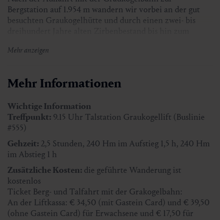
Bergstation auf 1.954 m wandern wir vorbei an der gut
besuchten Graukogelhütte und durch einen zwei- bis
dreihundert Jahre alten Zirbenbestand bis hin zum
glasklaren Palfnersee
, der am Fuß der Felsabstürze des
Mehr anzeigen
Feuersangs liegt.
Nach einer Rast am See geht‘s wieder zurück zur
Bergstation des Graukogelliftes. Auf der Fahrt ins Tal
Mehr Informationen
kann man noch einmal den atemberaubenden Blick in
das wunderschöne Gasteinertal genießen.
Wichtige Information
Treffpunkt:
9.15 Uhr Talstation Graukogellift (Buslinie
#555)
Treffpunkt:
9.15 Uhr Talstation Graukogellift (Buslinie
#555)
Gehzeit:
2,5 Stunden, 240 Hm im Aufstieg 1,5 h, 240 Hm
im Abstieg 1 h
Gehzeit:
2,5 Stunden, 240 Hm im Aufstieg 1,5 h, 240 Hm
im Abstieg 1 h
Zusätzliche Kosten:
die geführte Wanderung ist
kostenlos
Teilnehmerzahl:
mind. 2 Personen
Ticket Berg- und Talfahrt mit der Grakogelbahn:
Wanderführer:
Hannes Buchner
An der Liftkassa: € 34,50 (mit Gastein Card) und € 39,50
(ohne Gastein Card) für Erwachsene und € 17,50 für