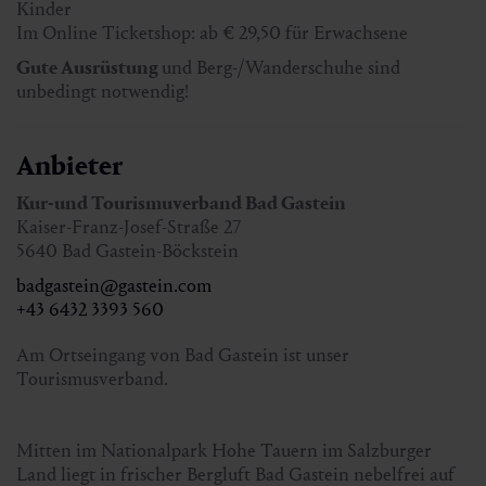
Kinder
Preise mit Gastein Card:
die geführte Wanderung ist
Im Online Ticketshop: ab € 29,50 für Erwachsene
kostenlos
Gute Ausrüstung
und Berg-/Wanderschuhe sind
Ticket Berg- und Talfahrt:
unbedingt notwendig!
An der Liftkassa: € 34,50 für Erwachsene und € 17,50 für
Kinder
Im Online Ticketshop: ab € 29,50 für Erwachsene
Anbieter
Preise ohne Gastein Card:
die geführte Wanderung
Kur-und Tourismuverband Bad Gastein
kostet € 5,00 pro Person
Kaiser-Franz-Josef-Straße 27
Ticket Berg- und Talfahrt:
5640 Bad Gastein-Böckstein
An der Liftkassa: € 39,50 für Erwachsene und € 17,50 für
Kinder
badgastein@gastein.com
Im Online Ticketshop: ab € 29,50 für Erwachsene
+43 6432 3393 560
Am Ortseingang von Bad Gastein ist unser
Gute Ausrüstung und Berg-/Wanderschuhe sind
Tourismusverband.
unbedingt notwendig!
Mitten im Nationalpark Hohe Tauern im Salzburger
Anmeldung:
bis zum Vortag 16.00 Uhr
Land liegt in frischer Bergluft Bad Gastein nebelfrei auf