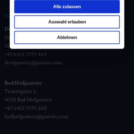
Alle zulassen
Tourismus Information
Auswahl erlauben
Dorfgastein
Dorfstraße 1,
Ablehnen
5632
Dorfgastein
+43 6432 3393 460
dorfgastein@gastein.com
Bad Hofgastein
Tauernplatz 1,
5630
Bad Hofgastein
+43 6432 3393 260
badhofgastein@gastein.com