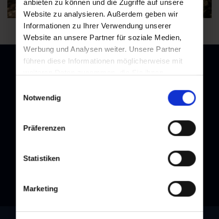
anbieten zu können und die Zugriffe auf unsere
Website zu analysieren. Außerdem geben wir
Informationen zu Ihrer Verwendung unserer
Website an unsere Partner für soziale Medien,
Werbung und Analysen weiter. Unsere Partner
führen diese Informationen möglicherweise mit
weiteren Daten zusammen, die Sie ihnen
bereitgestellt haben oder die sie im Rahmen Ihrer
Einwilligungsauswahl
Newsletter
Nutzung der Dienste gesammelt haben.
Notwendig
Melden Sie sich bei unserem Newsletter an, und bleiben Sie
immer am Laufenden!
Präferenzen
Statistiken
Marketing