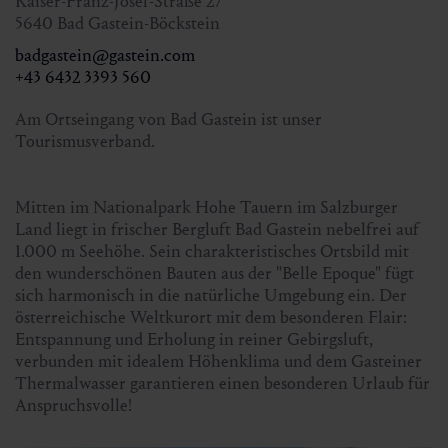
Kaiser-Franz-Josef-Straße 27
5640 Bad Gastein-Böckstein
Treffpunkt:
9.30 Uhr beim Nationalparkhaus
badgastein@gastein.com
Sportgastein
+43 6432 3393 560
Teilnehmerzahl:
mind. 4 Personen
Am Ortseingang von Bad Gastein ist unser
Gesamtdauer:
ca. 4 Std.
Tourismusverband.
Höhenmeter in Anstieg & Abstieg:
ca. 190 m
Wanderführer:
Hans Naglmayr
Mitten im Nationalpark Hohe Tauern im Salzburger
Land liegt in frischer Bergluft Bad Gastein nebelfrei auf
1.000 m Seehöhe. Sein charakteristisches Ortsbild mit
Preis mit Gastein Card:
kostenlos
den wunderschönen Bauten aus der "Belle Epoque" fügt
Preis ohne Gastein Card:
€ 5,00
sich harmonisch in die natürliche Umgebung ein. Der
österreichische Weltkurort mit dem besonderen Flair:
Entspannung und Erholung in reiner Gebirgsluft,
Anmeldung bis Samstag 11.00 Uhr
verbunden mit idealem Höhenklima und dem Gasteiner
Kur- & Tourismusverband Bad Gastein
Thermalwasser garantieren einen besonderen Urlaub für
+43 6432 3393 560 |
Anspruchsvolle!
badgastein@gastein.com