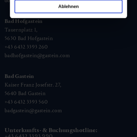
dorfgastein@gastein.com
Ablehnen
Bad Hofgastein
Tauernplatz 1,
5630
Bad Hofgastein
+43 6432 3393 260
badhofgastein@gastein.com
Bad Gastein
Kaiser Franz Josefstr. 27,
5640
Bad Gastein
+43 6432 3393 560
badgastein@gastein.com
Unterkunfts- & Buchungshotline:
+43 6432 3393 990