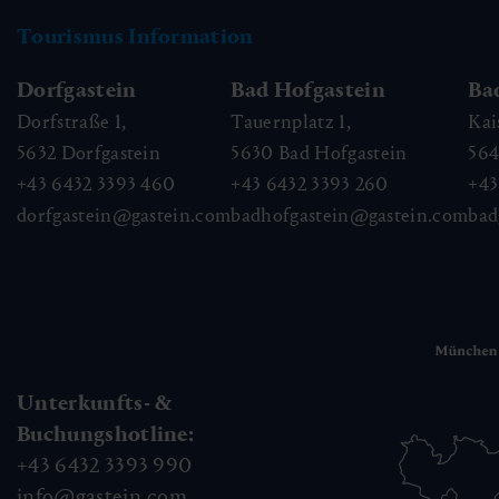
Tourismus Information
Dorfgastein
Bad Hofgastein
Ba
Dorfstraße 1,
Tauernplatz 1,
Kai
5632
Dorfgastein
5630
Bad Hofgastein
56
+43 6432 3393 460
+43 6432 3393 260
+43
dorfgastein@gastein.com
badhofgastein@gastein.com
bad
Unterkunfts- &
Buchungshotline:
+43 6432 3393 990
info@gastein.com