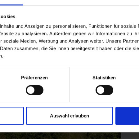
t in frischer Bergluft Bad Gastein nebelfrei auf
 wunderschönen Bauten aus der "Belle Epoque" fügt
Cookies
reichische Weltkurort mit dem besonderen Flair:
nhalte und Anzeigen zu personalisieren, Funktionen für soziale
en mit idealem Höhenklima und dem Gasteiner
Website zu analysieren. Außerdem geben wir Informationen zu I
nspruchsvolle!
r soziale Medien, Werbung und Analysen weiter. Unsere Partner
 Daten zusammen, die Sie ihnen bereitgestellt haben oder die s
n.
Präferenzen
Statistiken
Auswahl erlauben