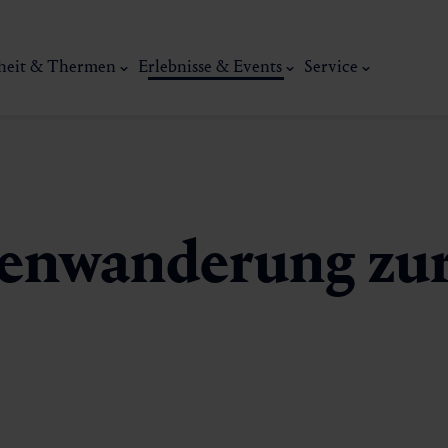
heit & Thermen
Erlebnisse & Events
Service
ienwanderung zu
Kunst, Ku
ermal
Wellness & Entspannung
Tradit