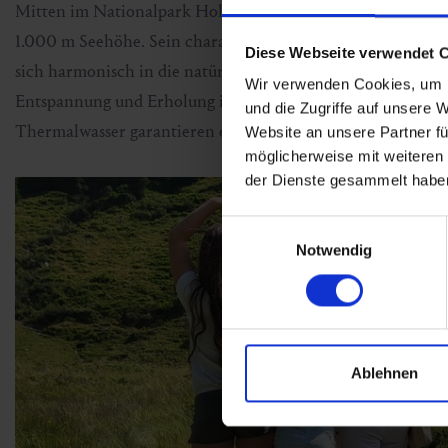
Mitten im Nationalpark Hohe Tauern im Salzburger Land lieg
1.000 m Seehöhe. Sein charakteristisches Ortsbild mit den
Diese Webseite verwendet 
sich harmonisch in die natürliche Umgebung ein. Der öster
Wir verwenden Cookies, um I
Entspannung und Erholung in reiner Gebirgsluft, verbund
und die Zugriffe auf unsere 
Thermalwasser garantieren einen besonderen Urlaub für A
Website an unsere Partner fü
möglicherweise mit weiteren
der Dienste gesammelt habe
Einwilligungsauswahl
Notwendig
Ablehnen