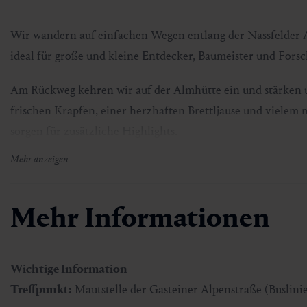
Skifahren & Snowboarden
Kur
Kunst & Kultur
Gastein Card
Wir wandern auf einfachen Wegen entlang der Nassfelder Ac
Langlaufen
Sportmedizin
Gastein von A-Z
ideal für große und kleine Entdecker, Baumeister und Forsc
Am Rückweg kehren wir auf der Almhütte ein und stärken u
Bergbahnen & Lifte
Gesundheitsförderung
Interaktive Karte
Genuss und Kulinarik
frischen Krapfen, einer herzhaften Brettljause und vielem
sorgen für zusätzliche Highlights.
Mehr anzeigen
Und natürlich darf auch der Wanderstempel nicht fehlen..
Mehr Informationen
Treffpunkt:
Mautstelle der Gasteiner Alpenstraße (Buslini
Dauer ca.:
3 Std.
Wichtige Information
Treffpunkt:
Mautstelle der Gasteiner Alpenstraße (Buslini
Teilnehmerzahl:
mind. 2 Personen, max. 15 Kinder