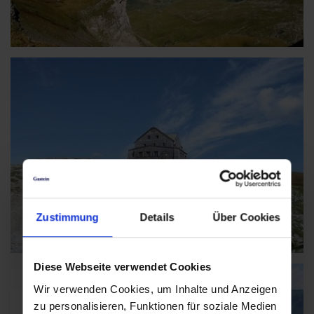
Transferkosten:
ca. € 35,00 pro Person
Wanderführer:
Hans Naglmayr
Sonstiges:
Knöchelumfassende Wander- oder Bergschuhe mit guter
Profilsole sind hier unbedingt erforderlich.
Gute Kondition ist notwendig.
Zum Mitbringen: Fernglas, Fotoausrüstung, Jause und
Getränk
Anmeldung: bis Mittwoch 16.00 Uhr
Kur- und Tourismusverband Bad Gastein
Zustimmung
Details
Über Cookies
+43 6432 3393 560
badgastein@gastein.com
Diese Webseite verwendet Cookies
Wir verwenden Cookies, um Inhalte und Anzeigen
zu personalisieren, Funktionen für soziale Medien