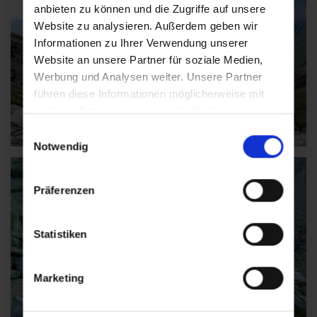
anbieten zu können und die Zugriffe auf unsere
Website zu analysieren. Außerdem geben wir
Informationen zu Ihrer Verwendung unserer
Website an unsere Partner für soziale Medien,
Werbung und Analysen weiter. Unsere Partner
führen diese Informationen möglicherweise mit
weiteren Daten zusammen, die Sie ihnen
bereitgestellt haben oder die sie im Rahmen Ihrer
Einwilligungsauswahl
Nutzung der Dienste gesammelt haben.
Notwendig
Präferenzen
Statistiken
Marketing