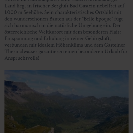
zahlreichen Kurven, eher breit angelegte Weg führt uns
Land liegt in frischer Bergluft Bad Gastein nebelfrei auf
durch die herrlichen „Tauernmähder“ und Almwiesen.
1.000 m Seehöhe. Sein charakteristisches Ortsbild mit
den wunderschönen Bauten aus der "Belle Epoque" fügt
Nach ca. 2 Stunden Gehzeit ist die auf 1.745 Meter hoch
sich harmonisch in die natürliche Umgebung ein. Der
gelegenen Jamnigalm erreicht.
österreichische Weltkurort mit dem besonderen Flair:
Entspannung und Erholung in reiner Gebirgsluft,
Vom Parkplatz nahe der Jamnigalm werden wir mit dem
verbunden mit idealem Höhenklima und dem Gasteiner
Busdienst zum Bahnhof Mallnitz gebracht.
Thermalwasser garantieren einen besonderen Urlaub für
Anspruchsvolle!
Durch den Tauerntunnel erreicht man mit der
Eisenbahn nach 20 Minuten Fahrzeit wieder den
Bahnhof Bad Gastein.
Treffpunkt:
Bahnhof Bad Gastein
Dauer:
ca. 9 Std. (davon reine Gehzeit ca. 6,5 Std.)
Höhenmeter im Aufstieg:
ca. 870
Höhenmeter im Abstieg:
ca. 750 m
Teilnehmerzahl:
mind. 6 Personen