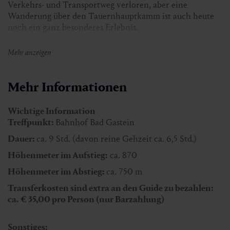
Verkehrs- und Transportweg verloren, aber eine
Wanderung über den Tauernhauptkamm ist auch heute
noch ein ganz besonderes Erlebnis.
Auf Resten der altrömischen Straße verläuft heute ein
Mehr anzeigen
Wanderweg. „Auf den Spuren der Römer“ wird
Gegenwart mit der Geschichte verbunden. Die Wanderer
erfahren Interessantes über Flora, Fauna und über den
Mehr Informationen
geologischen Aufbau der Tauern.
Wichtige Information
Vom Bahnhof Bad Gastein bringt uns ein Taxidienst ins
Treffpunkt:
Bahnhof Bad Gastein
Nassfeld (Sportgastein).
Dauer:
ca. 9 Std. (davon reine Gehzeit ca. 6,5 Std.)
Über den Naturschauweg durchwandern wir das lange
Höhenmeter im Aufstieg:
ca. 870
Becken dieses Hochtales, wo die Spuren des ehemaligen
Gold- und Silberbergbaues allgegenwärtig sind. Überall
Höhenmeter im Abstieg:
ca. 750 m
kann man auf den Almwiesen Weidevieh beobachten.
Transferkosten sind extra an den Guide zu bezahlen:
Nach einer guten halbstündigen Gehzeit erreicht man
ca. € 35,00 pro Person (nur Barzahlung)
den Aufstiegsweg zur Hagener Hütte.
Für den geübten Bergwanderer ist der in zahlreichen
Sonstiges: