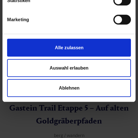
Statistiken
Weiterlesen
Marketing
Alle zulassen
Auswahl erlauben
Ablehnen
Gastein Trail Etappe 5 – Auf alten
Goldgräberpfaden
berg
/
wandern