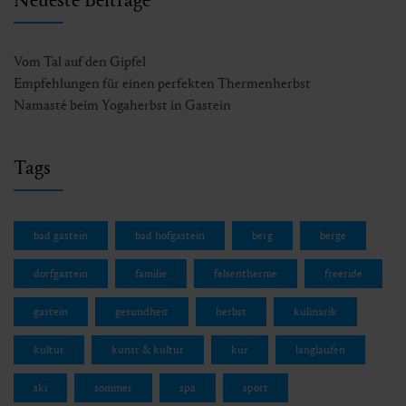
Vom Tal auf den Gipfel
Empfehlungen für einen perfekten Thermenherbst
Namasté beim Yogaherbst in Gastein
Tags
bad gastein
bad hofgastein
berg
berge
dorfgastein
familie
felsentherme
freeride
gastein
gesundheit
herbst
kulinarik
kultur
kunst & kultur
kur
langlaufen
ski
sommer
spa
sport