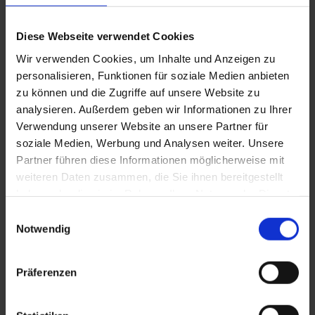
Diese Webseite verwendet Cookies
Wir verwenden Cookies, um Inhalte und Anzeigen zu
personalisieren, Funktionen für soziale Medien anbieten
zu können und die Zugriffe auf unsere Website zu
Gastein Trail Etappe 6 – über die
analysieren. Außerdem geben wir Informationen zu Ihrer
Belle-Époque zurück ins Tal
Verwendung unserer Website an unsere Partner für
soziale Medien, Werbung und Analysen weiter. Unsere
Partner führen diese Informationen möglicherweise mit
berg
/
wandern
weiteren Daten zusammen, die Sie ihnen bereitgestellt
17.10.2018
Share
haben oder die sie im Rahmen Ihrer Nutzung der Dienste
gesammelt haben.
Der Gastein Trail verbindet alles, was gut ist. Über sechs
Einwilligungsauswahl
Notwendig
Etappen an sechs Tagen zieht er sich von Gipfel zu Gipfel und
von Tal zu Tal. Eine Wanderung führt durch alle drei Gasteiner
Orte und lässt einen mehr und mehr verstehen, warum sich die
Präferenzen
Menschen…