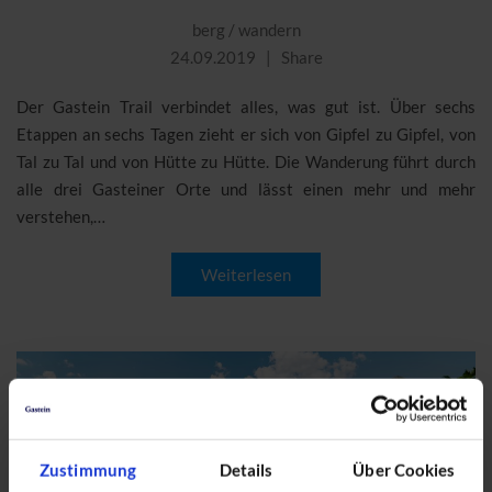
berg
/
wandern
24.09.2019
Share
Der Gastein Trail verbindet alles, was gut ist. Über sechs
Etappen an sechs Tagen zieht er sich von Gipfel zu Gipfel, von
Tal zu Tal und von Hütte zu Hütte. Die Wanderung führt durch
alle drei Gasteiner Orte und lässt einen mehr und mehr
verstehen,…
Weiterlesen
Zustimmung
Details
Über Cookies