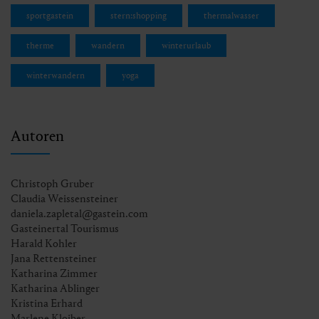
sportgastein
stern:shopping
thermalwasser
therme
wandern
winterurlaub
winterwandern
yoga
Autoren
Christoph Gruber
Claudia Weissensteiner
daniela.zapletal@gastein.com
Gasteinertal Tourismus
Harald Kohler
Jana Rettensteiner
Katharina Zimmer
Katharina Ablinger
Kristina Erhard
Marlene Kloiber