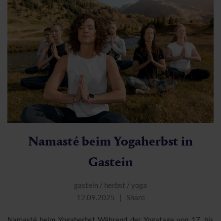
Namasté beim Yogaherbst in
Gastein
gastein
/
herbst
/
yoga
12.09.2025
Share
Namasté beim Yogaherbst Während der Yogatage von 17. bis