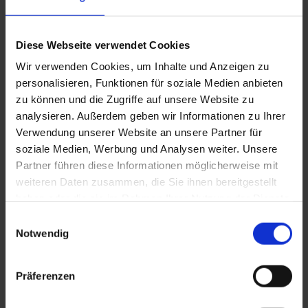
Diese Webseite verwendet Cookies
Wir verwenden Cookies, um Inhalte und Anzeigen zu
Kulinarische Hofwanderung in Bad
personalisieren, Funktionen für soziale Medien anbieten
zu können und die Zugriffe auf unsere Website zu
Hofgastein
analysieren. Außerdem geben wir Informationen zu Ihrer
Verwendung unserer Website an unsere Partner für
bad hofgastein
/
herbst
/
kulinarik
soziale Medien, Werbung und Analysen weiter. Unsere
23.10.2020
Share
Partner führen diese Informationen möglicherweise mit
weiteren Daten zusammen, die Sie ihnen bereitgestellt
Kulinarik, Wandern & mehr Während sich in Gastein die Blätter
haben oder die sie im Rahmen Ihrer Nutzung der Dienste
bunt färben und der Schneewind durchs Tal weht, erhaschten wir
gesammelt haben.
Einwilligungsauswahl
im Zuge der kulinarischen Hofwanderung exklusive Einblicke in
Notwendig
das Leben der heimischen Bäuerinnen und Bauern. Wo
Nahrungsmittel zu Lebensmittel werden… …erklärte uns Heidi
Huber im…
Präferenzen