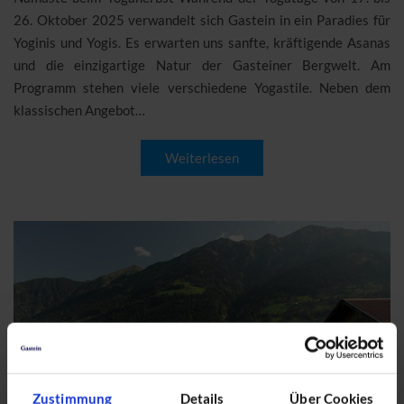
26. Oktober 2025 verwandelt sich Gastein in ein Paradies für
Yoginis und Yogis. Es erwarten uns sanfte, kräftigende Asanas
und die einzigartige Natur der Gasteiner Bergwelt. Am
Programm stehen viele verschiedene Yogastile. Neben dem
klassischen Angebot…
Weiterlesen
Zustimmung
Details
Über Cookies