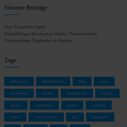
Neueste Beiträge
Vom Tal auf den Gipfel
Empfehlungen für einen perfekten Thermenherbst
Namasté beim Yogaherbst in Gastein
Tags
bad gastein
bad hofgastein
berg
berge
dorfgastein
familie
felsentherme
freeride
gastein
gesundheit
herbst
kulinarik
kultur
kunst & kultur
kur
langlaufen