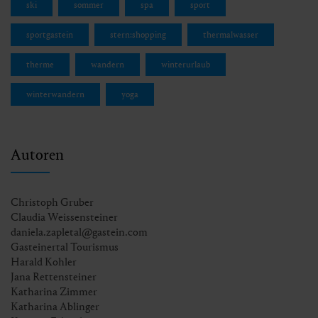
ski
sommer
spa
sport
sportgastein
stern:shopping
thermalwasser
therme
wandern
winterurlaub
winterwandern
yoga
Autoren
Christoph Gruber
Claudia Weissensteiner
daniela.zapletal@gastein.com
Gasteinertal Tourismus
Harald Kohler
Jana Rettensteiner
Katharina Zimmer
Katharina Ablinger