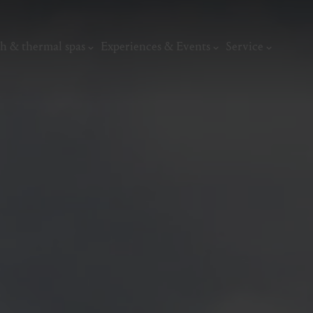
h & thermal spas
Experiences & Events
Service
thermal
Wellness & relaxation
Art, culture &