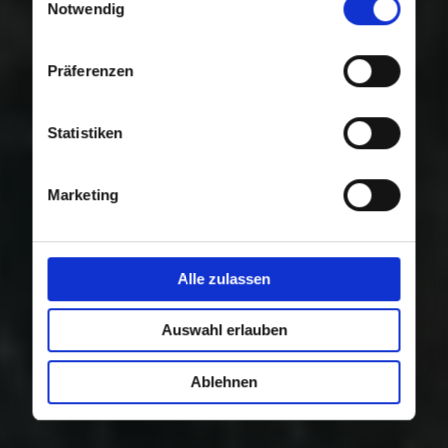
Nutzung der Dienste gesammelt haben.
Notwendig
Präferenzen
Statistiken
Marketing
Alle zulassen
Auswahl erlauben
Ablehnen