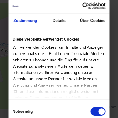
Zustimmung
Details
Über Cookies
Diese Webseite verwendet Cookies
Wir verwenden Cookies, um Inhalte und Anzeigen
zu personalisieren, Funktionen für soziale Medien
anbieten zu können und die Zugriffe auf unsere
Website zu analysieren. Außerdem geben wir
Informationen zu Ihrer Verwendung unserer
Website an unsere Partner für soziale Medien,
Werbung und Analysen weiter. Unsere Partner
führen diese Informationen möglicherweise mit
weiteren Daten zusammen, die Sie ihnen
bereitgestellt haben oder die sie im Rahmen Ihrer
Einwilligungsauswahl
Map data ©
OpenStreetMap
contributors
Nutzung der Dienste gesammelt haben.
Notwendig