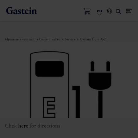
en
Alpine getaways in the Gastein valley
Service
Gastein from A-Z
Click
here
for directions