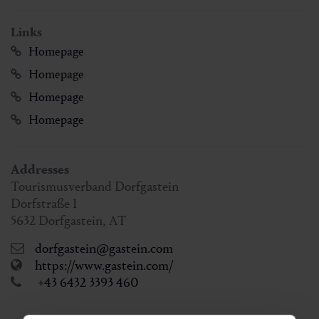
Links
Homepage
Homepage
Homepage
Homepage
Addresses
Tourismusverband Dorfgastein
Dorfstraße 1
5632
Dorfgastein
,
AT
dorfgastein@gastein.com
https://www.gastein.com/
+43 6432 3393 460