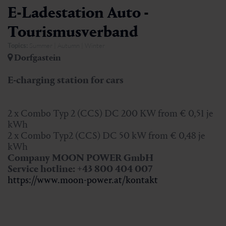
E-Ladestation Auto -
Tourismusverband
Topics:
Summer | Autumn | Winter
Dorfgastein
E-charging station for cars
2 x Combo Typ 2 (CCS) DC 200 KW from € 0,51 je
kWh
2 x Combo Typ2 (CCS) DC 50 kW from € 0,48 je
kWh
Company MOON POWER GmbH
Service hotline:
+43 800 404 007
https://www.moon-power.at/kontakt