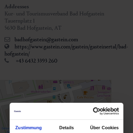
Addresses
Kur- und Tourismusverband Bad Hofgastein
Tauernplatz 1
5630
Bad Hofgastein
,
AT
badhofgastein@gastein.com
https://www.gastein.com/gastein/gasteinertal/bad-
hofgastein/
+43 6432 3393 260
Zustimmung
Details
Über Cookies