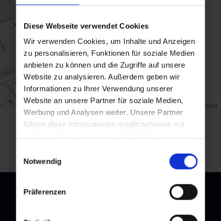
Diese Webseite verwendet Cookies
Wir verwenden Cookies, um Inhalte und Anzeigen
zu personalisieren, Funktionen für soziale Medien
anbieten zu können und die Zugriffe auf unsere
Website zu analysieren. Außerdem geben wir
Informationen zu Ihrer Verwendung unserer
Website an unsere Partner für soziale Medien,
Map data ©
OpenStreetMap
contributors
Werbung und Analysen weiter. Unsere Partner
führen diese Informationen möglicherweise mit
back to overview
weiteren Daten zusammen, die Sie ihnen
bereitgestellt haben oder die sie im Rahmen Ihrer
Einwilligungsauswahl
Nutzung der Dienste gesammelt haben.
Notwendig
Präferenzen