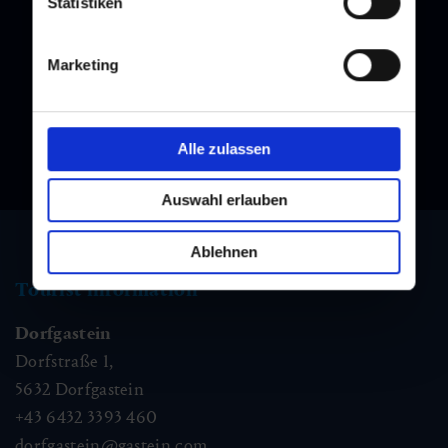
Statistiken
Newsletter
Subscribe to our newsletter and stay up to date!
Marketing
Alle zulassen
Auswahl erlauben
Ablehnen
Tourist information
Dorfgastein
Dorfstraße 1,
5632
Dorfgastein
+43 6432 3393 460
dorfgastein@gastein.com