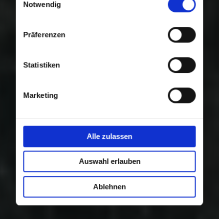
Nutzung der Dienste gesammelt haben.
Notwendig
Präferenzen
Statistiken
Marketing
Alle zulassen
Auswahl erlauben
Ablehnen