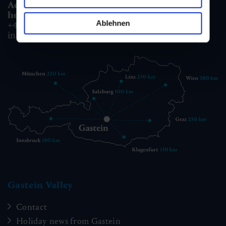
Accommodation information & Booking
hotline:
Ablehnen
+43 6432 3393 990
info@gastein.com
Gastein Valley
Contact
Holiday news from Gastein