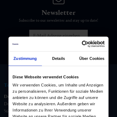
Newsletter
Subscribe to our newsletter and stay up to date!
Zustimmung
Details
Über Cookies
Diese Webseite verwendet Cookies
Tourist information
Wir verwenden Cookies, um Inhalte und Anzeigen
zu personalisieren, Funktionen für soziale Medien
Dorfgastein
anbieten zu können und die Zugriffe auf unsere
Dorfstraße 1,
Website zu analysieren. Außerdem geben wir
Informationen zu Ihrer Verwendung unserer
5632
Dorfgastein
Website an unsere Partner für soziale Medien,