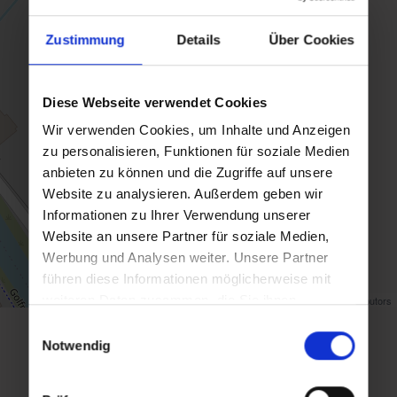
Zustimmung
Details
Über Cookies
Diese Webseite verwendet Cookies
Wir verwenden Cookies, um Inhalte und Anzeigen
zu personalisieren, Funktionen für soziale Medien
anbieten zu können und die Zugriffe auf unsere
Website zu analysieren. Außerdem geben wir
Informationen zu Ihrer Verwendung unserer
Website an unsere Partner für soziale Medien,
Werbung und Analysen weiter. Unsere Partner
führen diese Informationen möglicherweise mit
weiteren Daten zusammen, die Sie ihnen
Map data ©
OpenStreetMap
contributors
bereitgestellt haben oder die sie im Rahmen Ihrer
Einwilligungsauswahl
Nutzung der Dienste gesammelt haben.
back to overview
Notwendig