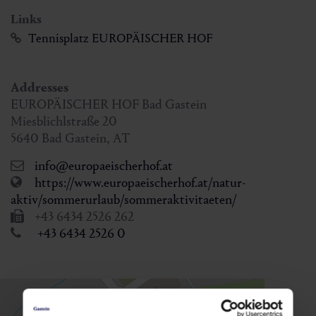
Links
Tennisplatz EUROPÄISCHER HOF
Addresses
EUROPÄISCHER HOF Bad Gastein
Miesblichlstraße 20
5640
Bad Gastein
,
AT
info@europaeischerhof.at
https://www.europaeischerhof.at/natur-
aktiv/sommerurlaub/sommeraktivitaeten/
+43 6434 2526 262
+43 6434 2526 0