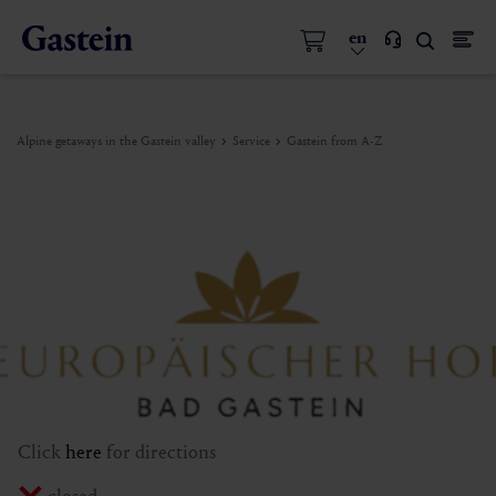
en
Alpine getaways in the Gastein valley
Service
Gastein from A-Z
Click
here
for directions