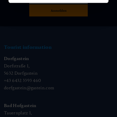
Tourist information
Dorfgastein
Dorfstraße 1,
5632
Dorfgastein
+43 6432 3393 460
dorfgastein@gastein.com
Bad Hofgastein
Tauernplatz 1,