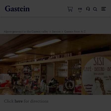
en
Alpine getaways in the Gastein valley
Service
Gastein from A-Z
Click
here
for directions