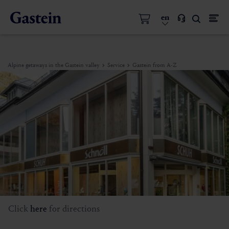
en
Alpine getaways in the Gastein valley
Service
Gastein from A-Z
Click
here
for directions