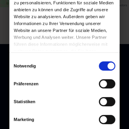
zu personalisieren, Funktionen für soziale Medien
Map data ©
OpenStreetMap
contributors
anbieten zu können und die Zugriffe auf unsere
Website zu analysieren. Außerdem geben wir
back to overview
Informationen zu Ihrer Verwendung unserer
Website an unsere Partner für soziale Medien,
Werbung und Analysen weiter. Unsere Partner
führen diese Informationen möglicherweise mit
weiteren Daten zusammen, die Sie ihnen
bereitgestellt haben oder die sie im Rahmen Ihrer
Einwilligungsauswahl
Nutzung der Dienste gesammelt haben.
Notwendig
Newsletter
Präferenzen
Subscribe to our newsletter and stay up to date!
Statistiken
Marketing