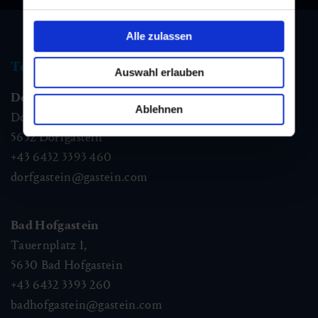
Alle zulassen
Tourist information
Auswahl erlauben
Dorfgastein
Ablehnen
Dorfstraße 1,
5632
Dorfgastein
+43 6432 3393 460
dorfgastein@gastein.com
Bad Hofgastein
Tauernplatz 1,
5630
Bad Hofgastein
+43 6432 3393 260
badhofgastein@gastein.com