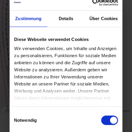
Zustimmung
Details
Über Cookies
Diese Webseite verwendet Cookies
Wir verwenden Cookies, um Inhalte und Anzeigen
zu personalisieren, Funktionen für soziale Medien
anbieten zu können und die Zugriffe auf unsere
Website zu analysieren. Außerdem geben wir
Informationen zu Ihrer Verwendung unserer
Website an unsere Partner für soziale Medien,
Werbung und Analysen weiter. Unsere Partner
führen diese Informationen möglicherweise mit
weiteren Daten zusammen, die Sie ihnen
Map data ©
OpenStreetMap
contributors
bereitgestellt haben oder die sie im Rahmen Ihrer
Einwilligungsauswahl
Nutzung der Dienste gesammelt haben.
Notwendig
back to overview