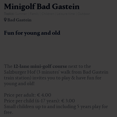
Minigolf Bad Gastein
Topics:
Summer | Family | Children | Leisure time | Outdoor
Bad Gastein
Fun for young and old
The
12-lane mini-golf course
next to the
Salzburger Hof (3 minutes' walk from Bad Gastein
train station) invites you to play & have fun for
young and old!
Price per adult: € 4.00
Price per child (6-17 years): € 3.00
Small children up to and including 5 years play for
free.