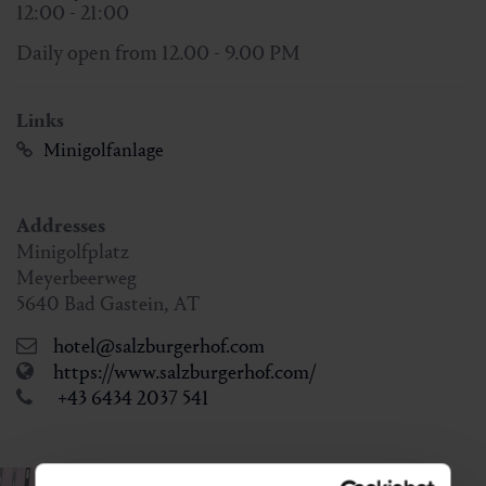
12:00 - 21:00
Daily open from 12.00 - 9.00 PM
Links
Minigolfanlage
Addresses
Minigolfplatz
Meyerbeerweg
5640
Bad Gastein
,
AT
hotel@salzburgerhof.com
https://www.salzburgerhof.com/
+43 6434 2037 541