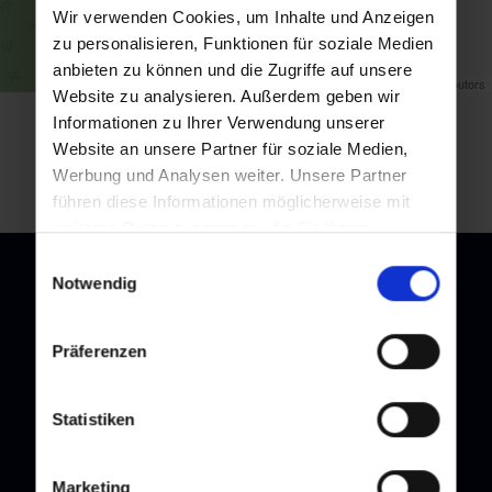
Wir verwenden Cookies, um Inhalte und Anzeigen
zu personalisieren, Funktionen für soziale Medien
anbieten zu können und die Zugriffe auf unsere
Map data ©
OpenStreetMap
contributors
Website zu analysieren. Außerdem geben wir
Informationen zu Ihrer Verwendung unserer
back to overview
Website an unsere Partner für soziale Medien,
Werbung und Analysen weiter. Unsere Partner
führen diese Informationen möglicherweise mit
weiteren Daten zusammen, die Sie ihnen
bereitgestellt haben oder die sie im Rahmen Ihrer
Einwilligungsauswahl
Nutzung der Dienste gesammelt haben.
Notwendig
Newsletter
Präferenzen
Subscribe to our newsletter and stay up to date!
Statistiken
Marketing