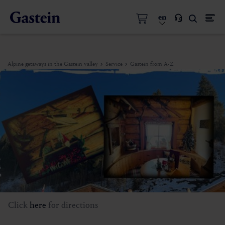
en
Alpine getaways in the Gastein valley
Service
Gastein from A-Z
Click
here
for directions