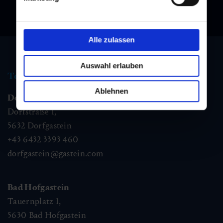
Alle zulassen
Auswahl erlauben
Tourist information
Ablehnen
Dorfgastein
Dorfstraße 1,
5632
Dorfgastein
+43 6432 3393 460
dorfgastein@gastein.com
Bad Hofgastein
Tauernplatz 1,
5630
Bad Hofgastein