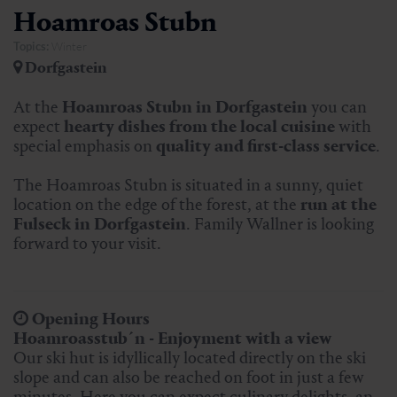
Hoamroas Stubn
Topics:
Winter
Dorfgastein
At the
Hoamroas Stubn in Dorfgastein
you can
expect
hearty dishes from the local cuisine
with
special emphasis on
quality and first-class service
.
The Hoamroas Stubn is situated in a sunny, quiet
location on the edge of the forest, at the
run at the
Fulseck in Dorfgastein
. Family Wallner is looking
forward to your visit.
Opening Hours
Hoamroasstub´n - Enjoyment with a view
Our ski hut is idyllically located directly on the ski
slope and can also be reached on foot in just a few
minutes. Here you can expect culinary delights, an