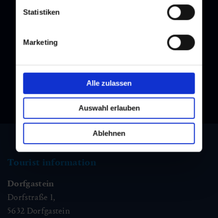
Statistiken
Newsletter
Subscribe to our newsletter and stay up to date!
Marketing
Alle zulassen
Auswahl erlauben
Ablehnen
Tourist information
Dorfgastein
Dorfstraße 1,
5632
Dorfgastein