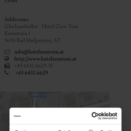
Links
Addresses
Glocknerkeller - Hotel Zum Toni
Eisenstein 1
5630
Bad Hofgastein
,
AT
info@hotelzumtoni.at
http://www.hotelzumtoni.at
+43 6432 6629 33
+43 6432 6629