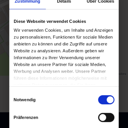
Zustimmung
Details
Über Cookies
Diese Webseite verwendet Cookies
Wir verwenden Cookies, um Inhalte und Anzeigen
zu personalisieren, Funktionen für soziale Medien
anbieten zu können und die Zugriffe auf unsere
Website zu analysieren. Außerdem geben wir
Informationen zu Ihrer Verwendung unserer
Website an unsere Partner für soziale Medien,
Werbung und Analysen weiter. Unsere Partner
Map data ©
OpenStreetMap
contributors
führen diese Informationen möglicherweise mit
weiteren Daten zusammen, die Sie ihnen
back to overview
bereitgestellt haben oder die sie im Rahmen Ihrer
Einwilligungsauswahl
Nutzung der Dienste gesammelt haben.
Notwendig
Präferenzen