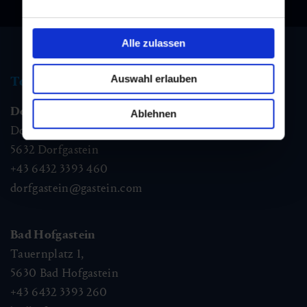
Alle zulassen
Auswahl erlauben
Tourist information
Dorfgastein
Ablehnen
Dorfstraße 1,
5632
Dorfgastein
+43 6432 3393 460
dorfgastein@gastein.com
Bad Hofgastein
Tauernplatz 1,
5630
Bad Hofgastein
+43 6432 3393 260