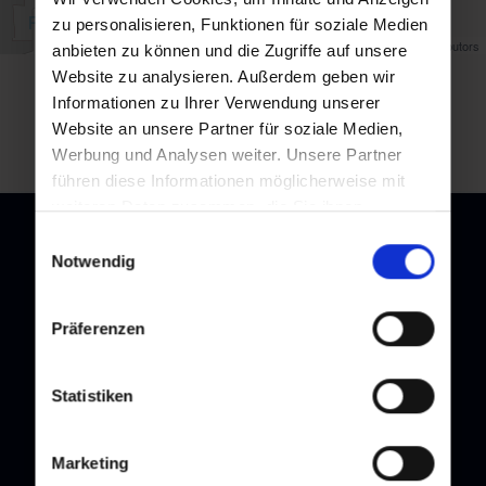
zu personalisieren, Funktionen für soziale Medien
Map data ©
OpenStreetMap
contributors
anbieten zu können und die Zugriffe auf unsere
Website zu analysieren. Außerdem geben wir
back to overview
Informationen zu Ihrer Verwendung unserer
Website an unsere Partner für soziale Medien,
Werbung und Analysen weiter. Unsere Partner
führen diese Informationen möglicherweise mit
weiteren Daten zusammen, die Sie ihnen
bereitgestellt haben oder die sie im Rahmen Ihrer
Einwilligungsauswahl
Nutzung der Dienste gesammelt haben.
Notwendig
Newsletter
Präferenzen
Subscribe to our newsletter and stay up to date!
Statistiken
Marketing