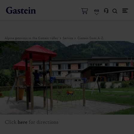
en
Alpine getaways in the Gastein valley
Service
Gastein from A-Z
Click
here
for directions