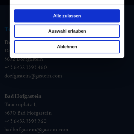
Alle zulassen
Tourist information
Auswahl erlauben
Dorfgastein
Ablehnen
Dorfstraße 1,
5632
Dorfgastein
+43 6432 3393 460
dorfgastein@gastein.com
Bad Hofgastein
Tauernplatz 1,
5630
Bad Hofgastein
+43 6432 3393 260
badhofgastein@gastein.com