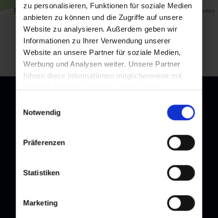
zu personalisieren, Funktionen für soziale Medien
Map data ©
OpenStreetMap
contributors
anbieten zu können und die Zugriffe auf unsere
Website zu analysieren. Außerdem geben wir
back to overview
Informationen zu Ihrer Verwendung unserer
Website an unsere Partner für soziale Medien,
Werbung und Analysen weiter. Unsere Partner
führen diese Informationen möglicherweise mit
weiteren Daten zusammen, die Sie ihnen
bereitgestellt haben oder die sie im Rahmen Ihrer
Einwilligungsauswahl
Nutzung der Dienste gesammelt haben.
Notwendig
Newsletter
Präferenzen
Subscribe to our newsletter and stay up to date!
Statistiken
Marketing