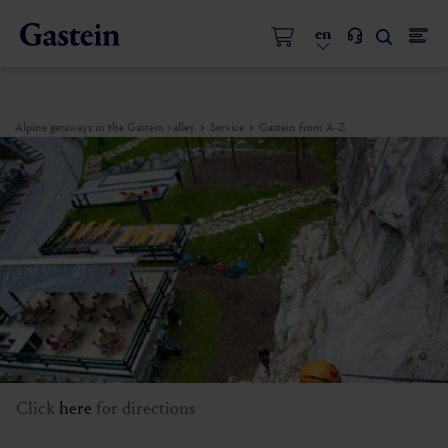
en
Alpine getaways in the Gastein valley
Service
Gastein from A-Z
Click
here
for directions