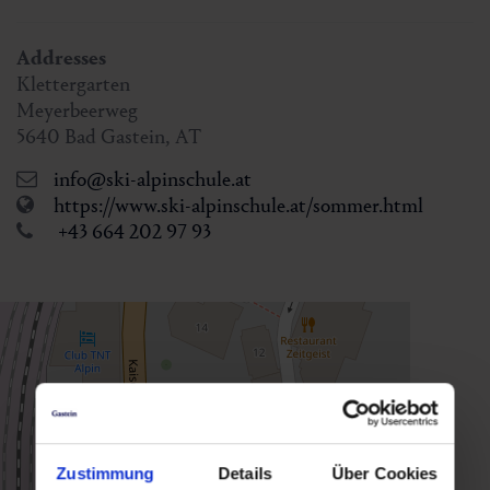
Addresses
Klettergarten
Meyerbeerweg
5640
Bad Gastein
,
AT
info@ski-alpinschule.at
https://www.ski-alpinschule.at/sommer.html
+43 664 202 97 93
Zustimmung
Details
Über Cookies