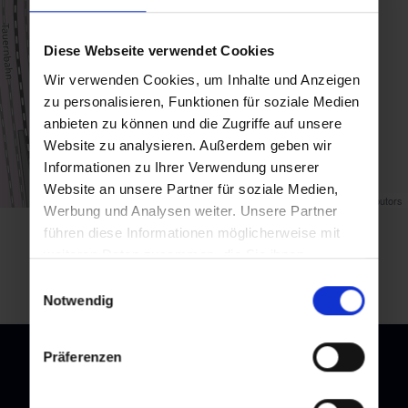
Diese Webseite verwendet Cookies
Wir verwenden Cookies, um Inhalte und Anzeigen
zu personalisieren, Funktionen für soziale Medien
anbieten zu können und die Zugriffe auf unsere
Website zu analysieren. Außerdem geben wir
Informationen zu Ihrer Verwendung unserer
Website an unsere Partner für soziale Medien,
Map data ©
OpenStreetMap
contributors
Werbung und Analysen weiter. Unsere Partner
führen diese Informationen möglicherweise mit
back to overview
weiteren Daten zusammen, die Sie ihnen
bereitgestellt haben oder die sie im Rahmen Ihrer
Einwilligungsauswahl
Nutzung der Dienste gesammelt haben.
Notwendig
Präferenzen