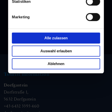
Statistiken
Newsletter
Subscribe to our newsletter and stay up to date!
Marketing
Alle zulassen
Auswahl erlauben
Ablehnen
Tourist information
Dorfgastein
Dorfstraße 1,
5632
Dorfgastein
+43 6432 3393 460