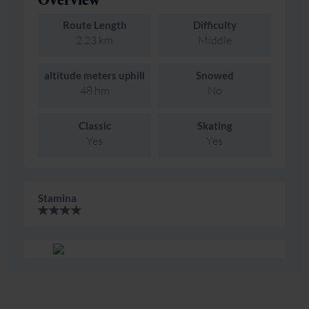
Overview
Route Length
Difficulty
2.23 km
Middle
altitude meters uphill
Snowed
48 hm
No
Classic
Skating
Yes
Yes
Stamina