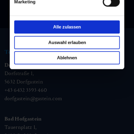
Marketing
Alle zulassen
Auswahl erlauben
Tourist information
Ablehnen
Dorfgastein
Dorfstraße 1,
5632
Dorfgastein
+43 6432 3393 460
dorfgastein@gastein.com
Bad Hofgastein
Tauernplatz 1,