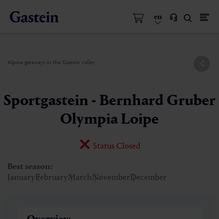
en
Alpine getaways in the Gastein valley
Sportgastein - Bernhard Gruber
Olympia Loipe
Status Closed
Best season:
January
February
March
November
December