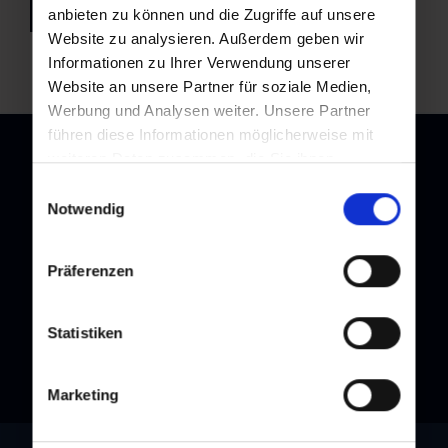
back to overview
anbieten zu können und die Zugriffe auf unsere
Website zu analysieren. Außerdem geben wir
Informationen zu Ihrer Verwendung unserer
Website an unsere Partner für soziale Medien,
Werbung und Analysen weiter. Unsere Partner
führen diese Informationen möglicherweise mit
weiteren Daten zusammen, die Sie ihnen
bereitgestellt haben oder die sie im Rahmen Ihrer
Einwilligungsauswahl
Nutzung der Dienste gesammelt haben.
Notwendig
Newsletter
Subscribe to our newsletter and stay up to date!
Präferenzen
Statistiken
Marketing