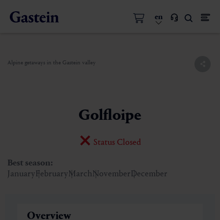
en
Alpine getaways in the Gastein valley
Golfloipe
Status Closed
Best season:
January
February
March
November
December
Overview