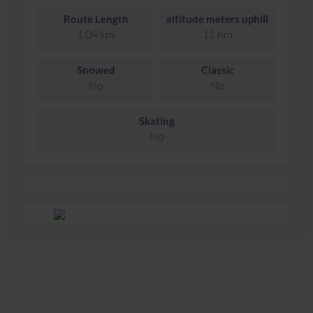
Route Length
altitude meters uphill
1.04 km
11 hm
Snowed
Classic
No
No
Skating
No