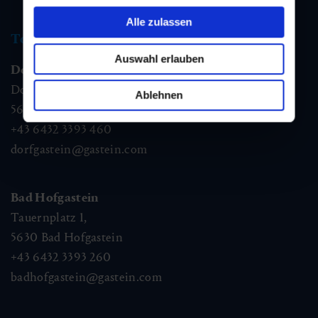
Alle zulassen
Tourist information
Auswahl erlauben
Dorfgastein
Dorfstraße 1,
Ablehnen
5632
Dorfgastein
+43 6432 3393 460
dorfgastein@gastein.com
Bad Hofgastein
Tauernplatz 1,
5630
Bad Hofgastein
+43 6432 3393 260
badhofgastein@gastein.com