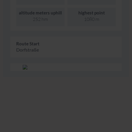
altitude meters uphill
highest point
252 hm
1080 m
Route Start
Dorfstraße