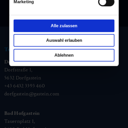
Marketing
Alle zulassen
Auswahl erlauben
Tourist information
Ablehnen
Dorfgastein
Dorfstraße 1,
5632
Dorfgastein
+43 6432 3393 460
dorfgastein@gastein.com
Bad Hofgastein
Tauernplatz 1,