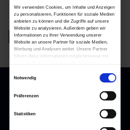
Wir verwenden Cookies, um Inhalte und Anzeigen
zu personalisieren, Funktionen für soziale Medien
anbieten zu können und die Zugriffe auf unsere
Website zu analysieren. Außerdem geben wir
Informationen zu Ihrer Verwendung unserer
back to overview
Website an unsere Partner für soziale Medien,
Werbung und Analysen weiter. Unsere Partner
führen diese Informationen möglicherweise mit
weiteren Daten zusammen, die Sie ihnen
bereitgestellt haben oder die sie im Rahmen Ihrer
Einwilligungsauswahl
Nutzung der Dienste gesammelt haben.
Notwendig
Präferenzen
Newsletter
Subscribe to our newsletter and stay up to date!
Statistiken