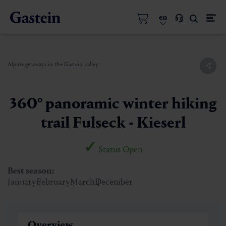
en
Alpine getaways in the Gastein valley
360° panoramic winter hiking
trail Fulseck - Kieserl
Status Open
Best season:
January
February
March
December
Overview