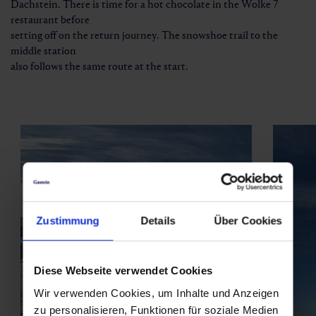
Dachstein. There is time for a hot chocolate in the Wolke 7
restaurant before
setting off on the return journey. The snowshoe trail to the
middle station
also follows the same route at the start.
Zustimmung
Details
Über Cookies
Diese Webseite verwendet Cookies
Wir verwenden Cookies, um Inhalte und Anzeigen
zu personalisieren, Funktionen für soziale Medien