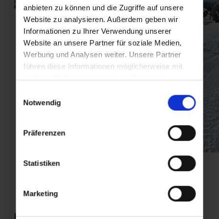
anbieten zu können und die Zugriffe auf unsere
Website zu analysieren. Außerdem geben wir
Informationen zu Ihrer Verwendung unserer
Website an unsere Partner für soziale Medien,
Werbung und Analysen weiter. Unsere Partner
führen diese Informationen möglicherweise mit
weiteren Daten zusammen, die Sie ihnen
bereitgestellt haben oder die sie im Rahmen Ihrer
Einwilligungsauswahl
Nutzung der Dienste gesammelt haben.
Notwendig
Präferenzen
Statistiken
Marketing