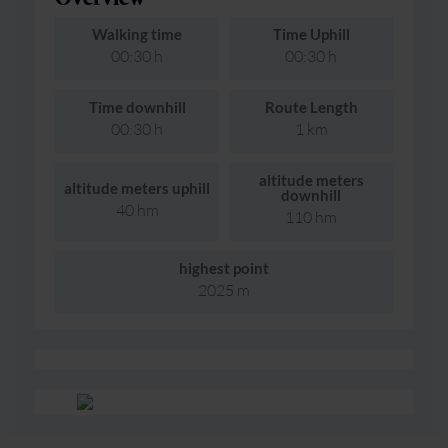
Walking time
Time Uphill
00:30 h
00:30 h
Time downhill
Route Length
00:30 h
1 km
altitude meters
altitude meters uphill
downhill
40 hm
110 hm
highest point
2025 m