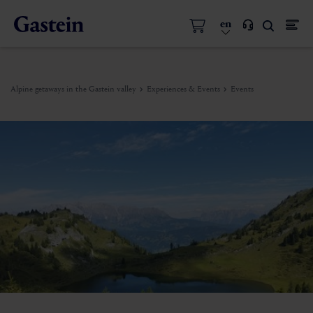
en
Alpine getaways in the Gastein valley
Experiences & Events
Events