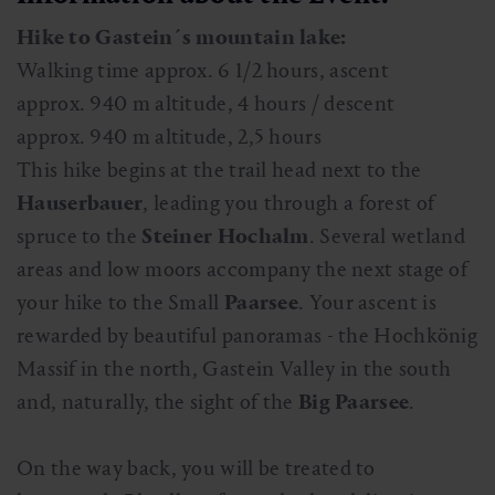
Hike to Gastein´s mountain lake:
Walking time approx. 6 1/2 hours, ascent
approx. 940 m altitude, 4 hours / descent
approx. 940 m altitude, 2,5 hours
This hike begins at the trail head next to the
Hauserbauer
, leading you through a forest of
spruce to the
Steiner Hochalm
. Several wetland
areas and low moors accompany the next stage of
your hike to the Small
Paarsee
. Your ascent is
rewarded by beautiful panoramas - the Hochkönig
Massif in the north, Gastein Valley in the south
and, naturally, the sight of the
Big Paarsee
.
On the way back, you will be treated to