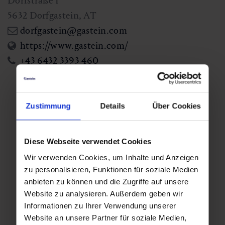
Dorfstraße 1
5632
Dorfgastein
,
AT
dorfgastein@gastein.com
https://www.gastein.com/
+43 6432 3393 460
Additional event days
Zustimmung
Details
Über Cookies
Wed
Wed
,
,
19.08.2026
09.09.2026
Diese Webseite verwendet Cookies
08:30
08:30
Wir verwenden Cookies, um Inhalte und Anzeigen
zu personalisieren, Funktionen für soziale Medien
anbieten zu können und die Zugriffe auf unsere
Website zu analysieren. Außerdem geben wir
Wed
Wed
,
,
Informationen zu Ihrer Verwendung unserer
23.09.2026
07.10.2026
Website an unsere Partner für soziale Medien,