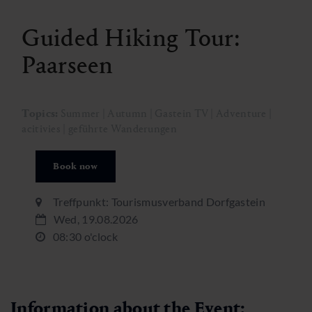
Guided Hiking Tour:
Paarseen
Topics:
Summer | Autumn | Gastein TV | Adventure |
acitivies | geführte Wanderungen
Book now
Treffpunkt: Tourismusverband Dorfgastein
Wed, 19.08.2026
08:30 o'clock
Information about the Event: