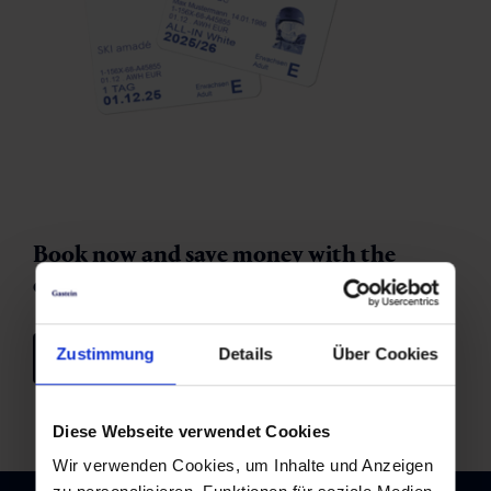
Book now and save money with the
online early booking bonus!
Zustimmung
Details
Über Cookies
Tickets
Diese Webseite verwendet Cookies
Wir verwenden Cookies, um Inhalte und Anzeigen