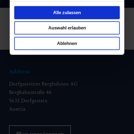
Alle zulassen
Auswahl erlauben
Ablehnen
Address
Dorfgasteiner Bergbahnen AG
Bergbahnstraße 46
5632 Dorfgastein
Austria
Plan your journey