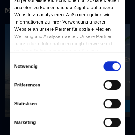
zu personalisieren, Funktionen für soziale Medien
anbieten zu können und die Zugriffe auf unsere
More than skiing
Website zu analysieren. Außerdem geben wir
Informationen zu Ihrer Verwendung unserer
Website an unsere Partner für soziale Medien,
Werbung und Analysen weiter. Unsere Partner
führen diese Informationen möglicherweise mit
weiteren Daten zusammen, die Sie ihnen
Exp
bereitgestellt haben oder die sie im Rahmen Ihrer
Einwilligungsauswahl
Fancy some action?
Nutzung der Dienste gesammelt haben.
Notwendig
Early Winter Mountaincart on the Fulseck
360° pan
Präferenzen
Statistiken
to the experience
Marketing