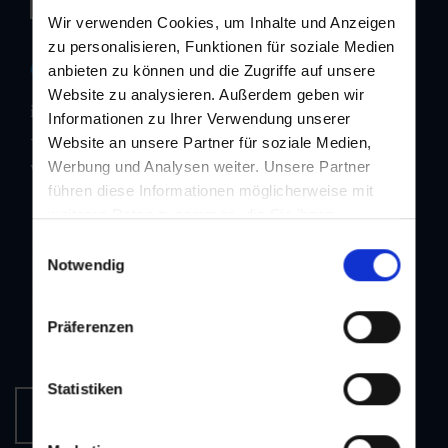
Wir verwenden Cookies, um Inhalte und Anzeigen
zu personalisieren, Funktionen für soziale Medien
Contact us
anbieten zu können und die Zugriffe auf unsere
Website zu analysieren. Außerdem geben wir
info@dorfgastein-bb.at
Informationen zu Ihrer Verwendung unserer
+43 6433 7223
Website an unsere Partner für soziale Medien,
www.dorfgastein.com
Werbung und Analysen weiter. Unsere Partner
führen diese Informationen möglicherweise mit
weiteren Daten zusammen, die Sie ihnen
Imprint
bereitgestellt haben oder die sie im Rahmen Ihrer
Einwilligungsauswahl
Data protection
Nutzung der Dienste gesammelt haben.
Notwendig
GTC
Präferenzen
Statistiken
Newsletter-Subscription