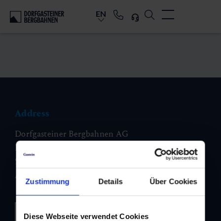
EN
Address
Dorfgasteiner Bergbahnen AG
Bergbahnstraße 46
5632 Dorfgastein
Austria
Zustimmung
Details
Über Cookies
Plan your journey
Diese Webseite verwendet Cookies