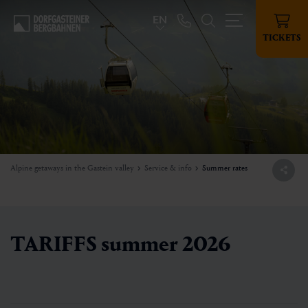
EN
TICKETS
Alpine getaways in the Gastein valley
Service & info
Summer rates
TARIFFS summer 2026