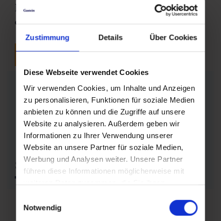
Book now and save money with the
online early booking bonus!
Zustimmung
Details
Über Cookies
ticket shop
Diese Webseite verwendet Cookies
Wir verwenden Cookies, um Inhalte und Anzeigen
zu personalisieren, Funktionen für soziale Medien
anbieten zu können und die Zugriffe auf unsere
Website zu analysieren. Außerdem geben wir
Informationen zu Ihrer Verwendung unserer
Website an unsere Partner für soziale Medien,
Werbung und Analysen weiter. Unsere Partner
Summer tariff regulations
führen diese Informationen möglicherweise mit
download
weiteren Daten zusammen, die Sie ihnen
bereitgestellt haben oder die sie im Rahmen Ihrer
Einwilligungsauswahl
Nutzung der Dienste gesammelt haben.
Notwendig