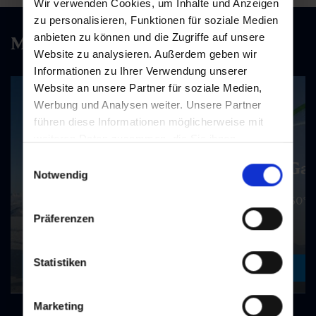
Wir verwenden Cookies, um Inhalte und Anzeigen
zu personalisieren, Funktionen für soziale Medien
anbieten zu können und die Zugriffe auf unsere
Mehr als Skifahren
Website zu analysieren. Außerdem geben wir
Informationen zu Ihrer Verwendung unserer
Website an unsere Partner für soziale Medien,
Werbung und Analysen weiter. Unsere Partner
führen diese Informationen möglicherweise mit
weiteren Daten zusammen, die Sie ihnen
bereitgestellt haben oder die sie im Rahmen Ihrer
Einwilligungsauswahl
Gas
Action gefällig?
Nutzung der Dienste gesammelt haben.
Notwendig
360° 
Early Winter Mountaincart am Fulseck
Präferenzen
Statistiken
zum Erlebnis
Marketing