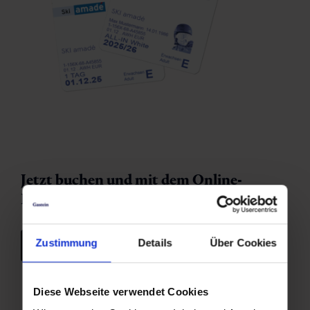
Jetzt buchen und mit dem Online-
Frühbucher-Bonus Preisvorteil sichern!
Zustimmung
Details
Über Cookies
Tickets
Diese Webseite verwendet Cookies