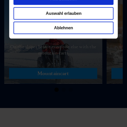
Auswahl erlauben
Ablehnen
Fast into the day
On the slopes before everyone else with the
mountain carts
Mountaincart