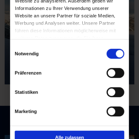
Website zu analysieren. Außerdem geben wir
Informationen zu Ihrer Verwendung unserer
Website an unsere Partner für soziale Medien,
Werbung und Analysen weiter. Unsere Partner
führen diese Informationen möglicherweise mit
weiteren Daten zusammen, die Sie ihnen
bereitgestellt haben oder die sie im Rahmen Ihrer
Einwilligungsauswahl
Nutzung der Dienste gesammelt haben.
Notwendig
Präferenzen
Statistiken
Marketing
Feel winter with every breath
Alle zulassen