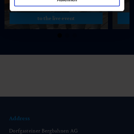
to the live event
Address
Dorfgasteiner Bergbahnen AG