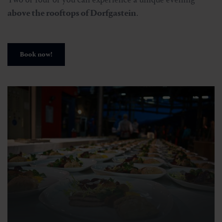
above the rooftops of Dorfgastein
.
Book now!