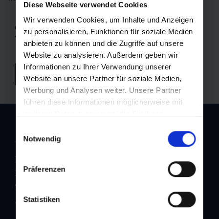
Diese Webseite verwendet Cookies
Wir verwenden Cookies, um Inhalte und Anzeigen
Good weather?
zu personalisieren, Funktionen für soziale Medien
Then off to the Fulseck
anbieten zu können und die Zugriffe auf unsere
Website zu analysieren. Außerdem geben wir
Informationen zu Ihrer Verwendung unserer
To the ticket store
Website an unsere Partner für soziale Medien,
Werbung und Analysen weiter. Unsere Partner
führen diese Informationen möglicherweise mit
weiteren Daten zusammen, die Sie ihnen
bereitgestellt haben oder die sie im Rahmen Ihrer
Einwilligungsauswahl
Nutzung der Dienste gesammelt haben.
Address
Notwendig
Dorfgasteiner Bergbahnen AG
Präferenzen
Bergbahnstraße 46
5632 Dorfgastein
Statistiken
Austria