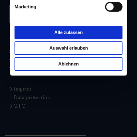
Marketing
Plan your journey
Alle zulassen
Contact us
Auswahl erlauben
info@dorfgastein-bb.at
+43 6433 7223
Ablehnen
www.dorfgastein.com
Imprint
Data protection
GTC