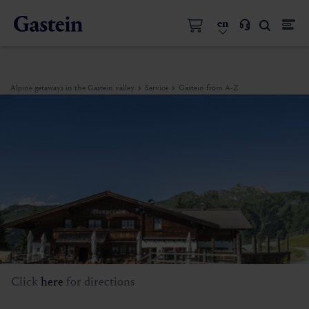
en
Alpine getaways in the Gastein valley
Service
Gastein from A-Z
Click
here
for directions