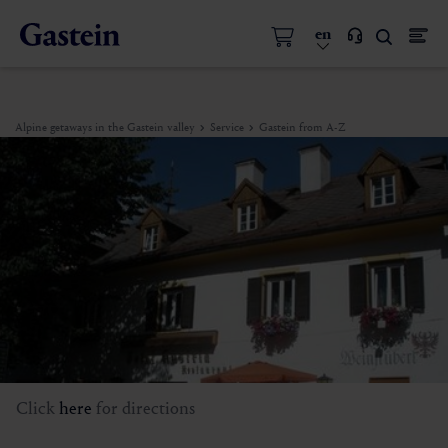
en
Alpine getaways in the Gastein valley
Service
Gastein from A-Z
Click
here
for directions