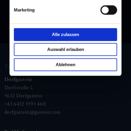
Marketing
Alle zulassen
Auswahl erlauben
Ablehnen
Tourist information
Dorfgastein
Dorfstraße 1,
5632
Dorfgastein
+43 6432 3393 460
dorfgastein@gastein.com