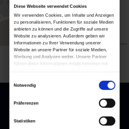
Diese Webseite verwendet Cookies
Wir verwenden Cookies, um Inhalte und Anzeigen
zu personalisieren, Funktionen für soziale Medien
anbieten zu können und die Zugriffe auf unsere
Website zu analysieren. Außerdem geben wir
Informationen zu Ihrer Verwendung unserer
Map data ©
OpenStreetMap
contributors
Website an unsere Partner für soziale Medien,
Werbung und Analysen weiter. Unsere Partner
back to overview
führen diese Informationen möglicherweise mit
weiteren Daten zusammen, die Sie ihnen
bereitgestellt haben oder die sie im Rahmen Ihrer
Einwilligungsauswahl
Nutzung der Dienste gesammelt haben.
Notwendig
Präferenzen
Newsletter
Statistiken
Subscribe to our newsletter and stay up to date!