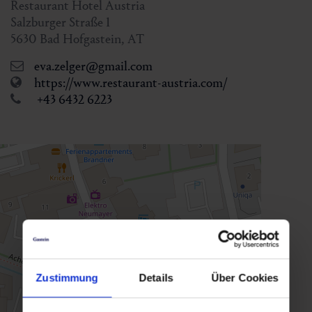
Restaurant Hotel Austria
Salzburger Straße 1
5630
Bad Hofgastein
,
AT
eva.zelger@gmail.com
https://www.restaurant-austria.com/
+43 6432 6223
Zustimmung
Details
Über Cookies