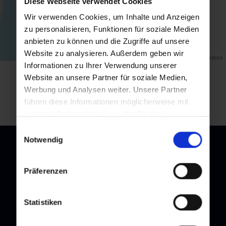
Diese Webseite verwendet Cookies
Wir verwenden Cookies, um Inhalte und Anzeigen
zu personalisieren, Funktionen für soziale Medien
anbieten zu können und die Zugriffe auf unsere
Website zu analysieren. Außerdem geben wir
Map data ©
OpenStreetMap
contributors
Informationen zu Ihrer Verwendung unserer
Website an unsere Partner für soziale Medien,
back to overview
Werbung und Analysen weiter. Unsere Partner
führen diese Informationen möglicherweise mit
weiteren Daten zusammen, die Sie ihnen
bereitgestellt haben oder die sie im Rahmen Ihrer
Einwilligungsauswahl
Nutzung der Dienste gesammelt haben.
Notwendig
Präferenzen
Newsletter
Subscribe to our newsletter and stay up to date!
Statistiken