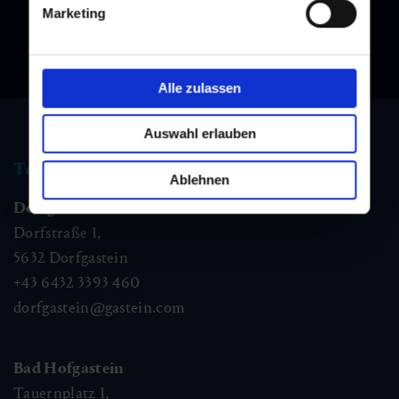
Marketing
Alle zulassen
Auswahl erlauben
Tourist information
Ablehnen
Dorfgastein
Dorfstraße 1,
5632
Dorfgastein
+43 6432 3393 460
dorfgastein@gastein.com
Bad Hofgastein
Tauernplatz 1,