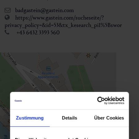
badgastein@gastein.com
https://www.gastein.com/sucheseite/?
privacy_policy=&id=53&tx_kesearch_pi1%5Bswor
+43 6432 3393 560
Zustimmung
Details
Über Cookies