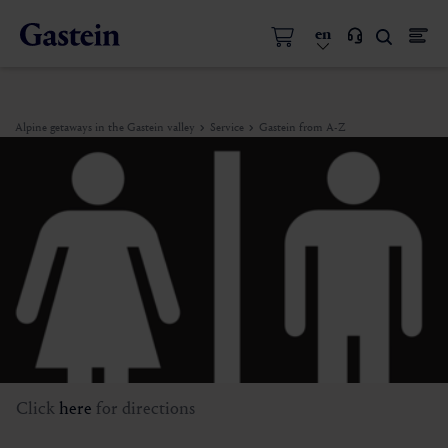
en
Alpine getaways in the Gastein valley
Service
Gastein from A-Z
Click
here
for directions