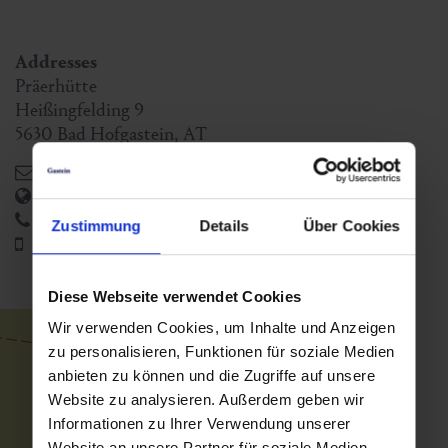
Addresses
Präerhütte
Heißingfelding 9
5630
Bad Hofgastein
,
AT
elisabeth-saller@aon.at
https://www.gasteinertal.com/praeerhuette/
+43 6432 7196
Zustimmung
Details
Über Cookies
+43 664 896 76 48
Diese Webseite verwendet Cookies
Wir verwenden Cookies, um Inhalte und Anzeigen
zu personalisieren, Funktionen für soziale Medien
anbieten zu können und die Zugriffe auf unsere
Website zu analysieren. Außerdem geben wir
Informationen zu Ihrer Verwendung unserer
Website an unsere Partner für soziale Medien,