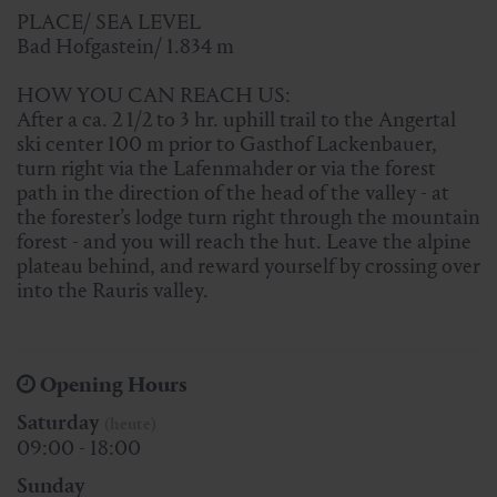
PLACE/ SEA LEVEL
Bad Hofgastein/ 1.834 m
HOW YOU CAN REACH US:
After a ca. 2 1/2 to 3 hr. uphill trail to the Angertal
ski center 100 m prior to Gasthof Lackenbauer,
turn right via the Lafenmahder or via the forest
path in the direction of the head of the valley - at
the forester’s lodge turn right through the mountain
forest - and you will reach the hut. Leave the alpine
plateau behind, and reward yourself by crossing over
into the Rauris valley.
Opening Hours
Saturday
(heute)
09:00 - 18:00
Sunday