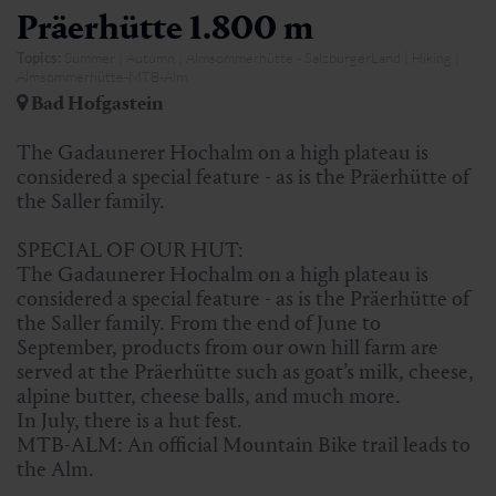
Präerhütte 1.800 m
Topics:
Summer | Autumn | Almsommerhütte - SalzburgerLand | Hiking |
Almsommerhütte-MTB-Alm
Bad Hofgastein
The Gadaunerer Hochalm on a high plateau is
considered a special feature - as is the Präerhütte of
the Saller family.
SPECIAL OF OUR HUT:
The Gadaunerer Hochalm on a high plateau is
considered a special feature - as is the Präerhütte of
the Saller family. From the end of June to
September, products from our own hill farm are
served at the Präerhütte such as goat’s milk, cheese,
alpine butter, cheese balls, and much more.
In July, there is a hut fest.
MTB-ALM: An official Mountain Bike trail leads to
the Alm.