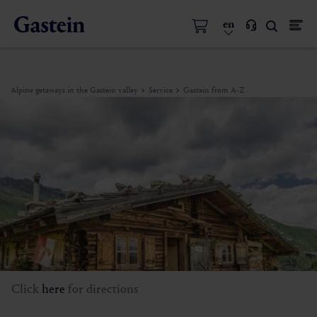
en
Alpine getaways in the Gastein valley
Service
Gastein from A-Z
Click
here
for directions