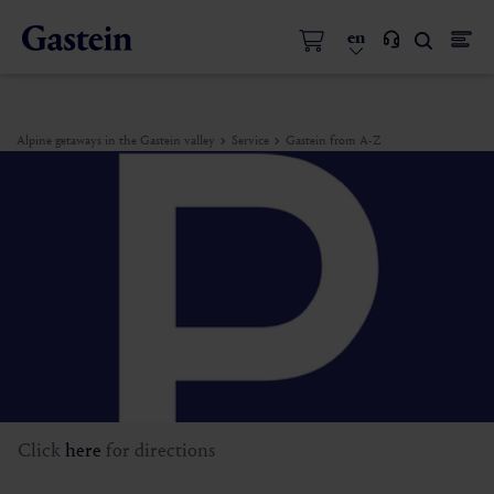
en
Alpine getaways in the Gastein valley
Service
Gastein from A-Z
Click
here
for directions