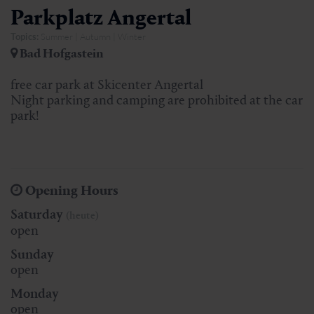
Parkplatz Angertal
Topics:
Summer | Autumn | Winter
Bad Hofgastein
free car park at Skicenter Angertal
Night parking and camping are prohibited at the car
park!
Opening Hours
Saturday
(heute)
open
Sunday
open
Monday
open