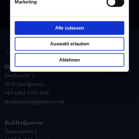
Marketing
Alle zulassen
Auswahl erlauben
Tourist information
Ablehnen
Dorfgastein
Dorfstraße 1,
5632
Dorfgastein
+43 6432 3393 460
dorfgastein@gastein.com
Bad Hofgastein
Tauernplatz 1,