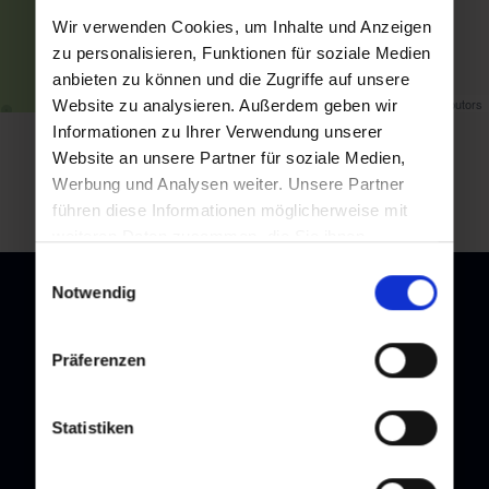
Wir verwenden Cookies, um Inhalte und Anzeigen
zu personalisieren, Funktionen für soziale Medien
anbieten zu können und die Zugriffe auf unsere
Map data ©
OpenStreetMap
contributors
Website zu analysieren. Außerdem geben wir
Informationen zu Ihrer Verwendung unserer
back to overview
Website an unsere Partner für soziale Medien,
Werbung und Analysen weiter. Unsere Partner
führen diese Informationen möglicherweise mit
weiteren Daten zusammen, die Sie ihnen
bereitgestellt haben oder die sie im Rahmen Ihrer
Einwilligungsauswahl
Nutzung der Dienste gesammelt haben.
Notwendig
Präferenzen
Newsletter
Subscribe to our newsletter and stay up to date!
Statistiken