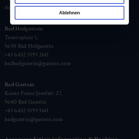
dorfgastein@gastein.com
Ablehnen
Bad Hofgastein
Tauernplatz 1,
5630
Bad Hofgastein
+43 6432 3393 260
badhofgastein@gastein.com
Bad Gastein
Kaiser Franz Josefstr. 27,
5640
Bad Gastein
+43 6432 3393 560
badgastein@gastein.com