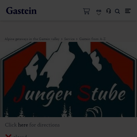
en
Alpine getaways in the Gastein valley
Service
Gastein from A-Z
Click
here
for directions