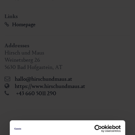
Links
Homepage
Addresses
Hirsch und Maus
Weinetsberg 26
5630
Bad Hofgastein
,
AT
hallo@hirschundmaus.at
https://www.hirschundmaus.at
+43 660 5011 290