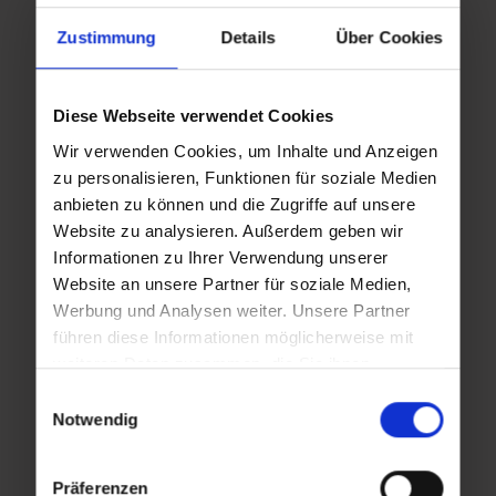
Zustimmung
Details
Über Cookies
Diese Webseite verwendet Cookies
Wir verwenden Cookies, um Inhalte und Anzeigen
zu personalisieren, Funktionen für soziale Medien
anbieten zu können und die Zugriffe auf unsere
Website zu analysieren. Außerdem geben wir
Informationen zu Ihrer Verwendung unserer
Website an unsere Partner für soziale Medien,
Werbung und Analysen weiter. Unsere Partner
führen diese Informationen möglicherweise mit
weiteren Daten zusammen, die Sie ihnen
bereitgestellt haben oder die sie im Rahmen Ihrer
Einwilligungsauswahl
back to overview
Nutzung der Dienste gesammelt haben.
Notwendig
Präferenzen