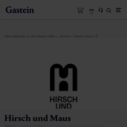
en
Alpine getaways in the Gastein valley
Service
Gastein from A-Z
Hirsch und Maus
Topics:
Summer | Winter | Via Culinaria - Hütten | Via Culinaria