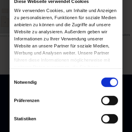
Diese Webseite verwendet Cookies
Wir verwenden Cookies, um Inhalte und Anzeigen
zu personalisieren, Funktionen für soziale Medien
anbieten zu können und die Zugriffe auf unsere
Website zu analysieren. Außerdem geben wir
Map data ©
OpenStreetMap
contributors
Informationen zu Ihrer Verwendung unserer
Website an unsere Partner für soziale Medien,
back to overview
Werbung und Analysen weiter. Unsere Partner
führen diese Informationen möglicherweise mit
weiteren Daten zusammen, die Sie ihnen
bereitgestellt haben oder die sie im Rahmen Ihrer
Einwilligungsauswahl
Nutzung der Dienste gesammelt haben.
Notwendig
Präferenzen
Newsletter
Subscribe to our newsletter and stay up to date!
Statistiken