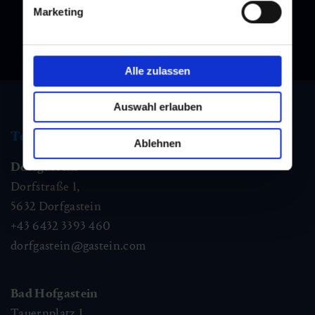
Marketing
Alle zulassen
Auswahl erlauben
Tourist information
Ablehnen
Dorfgastein
Dorfstraße 1,
5632
Dorfgastein
+43 6432 3393 460
dorfgastein@gastein.com
Bad Hofgastein
Tauernplatz 1,