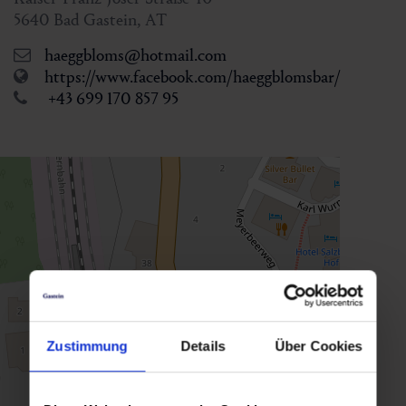
5640
Bad Gastein
,
AT
haeggbloms@hotmail.com
https://www.facebook.com/haeggblomsbar/
+43 699 170 857 95
Zustimmung
Details
Über Cookies