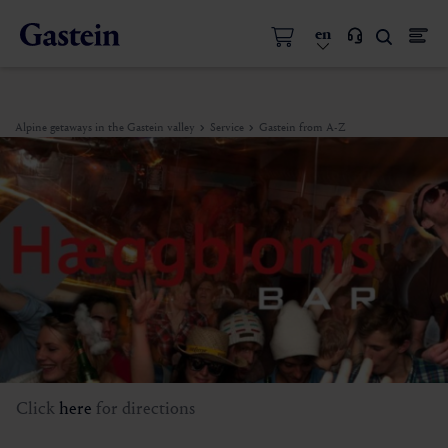
en
Alpine getaways in the Gastein valley
Service
Gastein from A-Z
Click
here
for directions